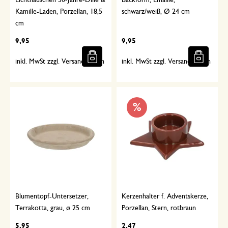
Lichthäuschen 50-Jahre-Dille &
Backform, Emaille,
Kamille-Laden, Porzellan, 18,5
schwarz/weiß, Ø 24 cm
cm
9,95
9,95
inkl. MwSt zzgl. Versandkosten
inkl. MwSt zzgl. Versandkosten
%
Blumentopf-Untersetzer,
Kerzenhalter f. Adventskerze,
Terrakotta, grau, ø 25 cm
Porzellan, Stern, rotbraun
5,95
2,47