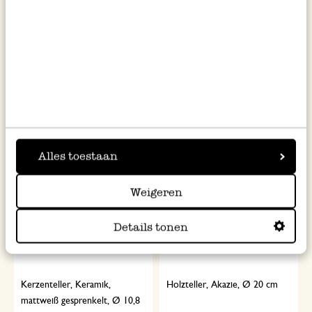
Teelichthalter, Porzellan, rosa
Laterne, Rattan, natur, Ø 21 x
Blume, 12 x 12x 3 cm
12 cm
3,75
12,95
inkl. MwSt zzgl. Versandkosten
inkl. MwSt zzgl. Versandkosten
Alles toestaan
Weigeren
Details tonen
Kerzenteller, Keramik,
Holzteller, Akazie, Ø 20 cm
mattweiß gesprenkelt, Ø 10,8