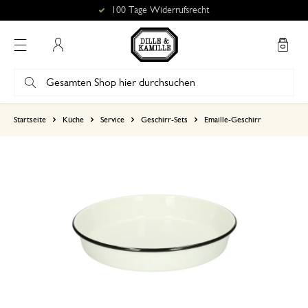
100 Tage Widerrufsrecht
Mein Konto
basierend auf 1 bewertungen
Startseite
Küche
Service
Geschirr-Sets
Emaille-Geschirr
5
4
3
2
1
14. Juli 2023
Nur Bewertung, ohne Kommentar