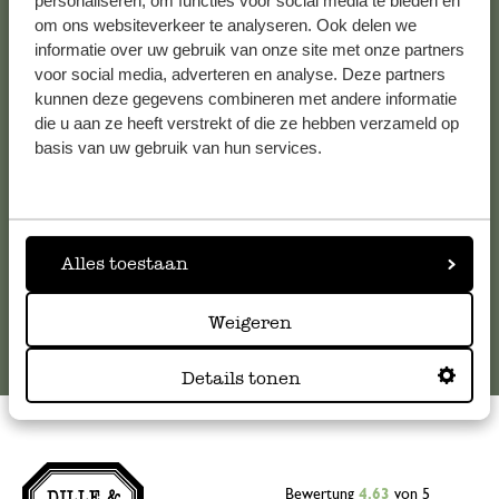
personaliseren, om functies voor social media te bieden en
om ons websiteverkeer te analyseren. Ook delen we
Kundenservice/Hilfe
informatie over uw gebruik van onze site met onze partners
voor social media, adverteren en analyse. Deze partners
Falls Sie Fragen haben oder Tipps und Hilfe brauchen, wenden
kunnen deze gegevens combineren met andere informatie
Sie sich bitte an unseren Kundenservice. Oder lesen Sie hier
die u aan ze heeft verstrekt of die ze hebben verzameld op
die Antworten auf
häufig gestellte Fragen
.
basis van uw gebruik van hun services.
kundenservice@dille-kamille.at
Alles toestaan
Online-Kundenservice
Weigeren
Details tonen
Bewertung
4.63
von 5