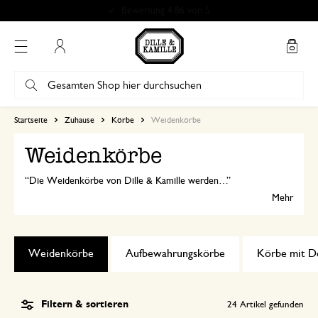
Bewertung 4.86 von 5
Mein Konto
Startseite
Zuhause
Körbe
Weidenkörbe
Weidenkörbe
Die Weidenkörbe von Dille & Kamille werden aus natürlichen Materialien wie Weidenruten und Rattan hergestellt. Ideal als Aufbewahrungskorb für Spielzeug, Handtücher und Kleinigkeiten. Oder für eine schöne Pflanze!
Mehr
Weidenkörbe
Aufbewahrungskörbe
Körbe mit D
Filtern & sortieren
24
Artikel gefunden