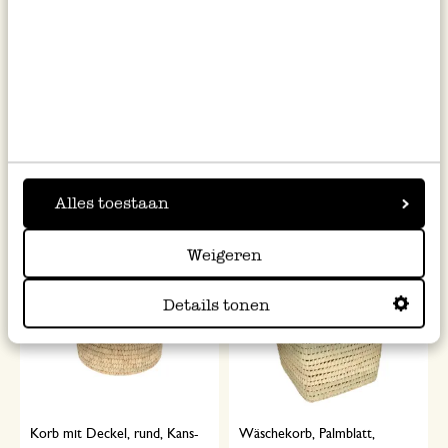
Korb, viereckig, Palmblatt
Korb, rechteckig, Palmblatt,
klein
8,95
8,95
inkl. MwSt zzgl. Versandkosten
inkl. MwSt zzgl. Versandkosten
Alles toestaan
Web Only
Weigeren
Details tonen
Korb mit Deckel, rund, Kans-
Wäschekorb, Palmblatt,