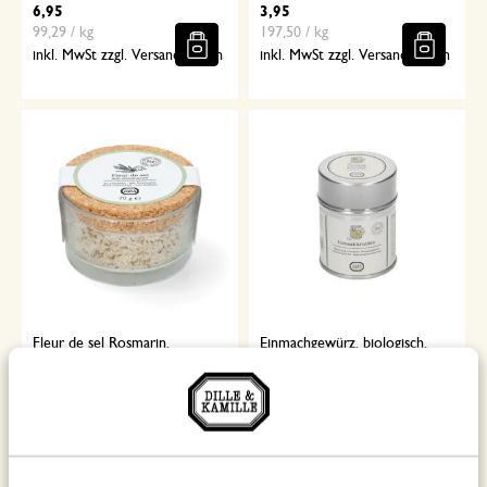
6,95
3,95
99,29 / kg
197,50 / kg
inkl. MwSt zzgl. Versandkosten
inkl. MwSt zzgl. Versandkosten
Fleur de sel Rosmarin,
Einmachgewürz, biologisch,
biologisch, 70 g
Dose, 30g
6,95
4,95
99,29 / kg
165,00 / kg
inkl. MwSt zzgl. Versandkosten
inkl. MwSt zzgl. Versandkosten