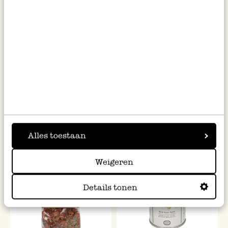
Mischung für Pastasauce,
Brathähnchengewürz,
Tomate mit Basilikum, 100 g
biologisch, Dose, 35 g
4,50
4,95
45,00 / kg
141,43 / kg
inkl. MwSt zzgl. Versandkosten
inkl. MwSt zzgl. Versandkosten
Alles toestaan
Weigeren
Details tonen