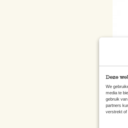
Notiz
25,5
5,95
Deze web
We gebruike
inkl.
media te bi
gebruik van
partners ku
verstrekt o