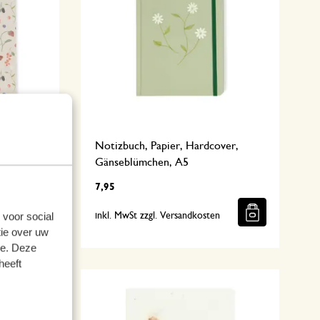
te
Notizbuch, Papier, Hardcover,
Gänseblümchen, A5
7,95
 voor social
n
inkl. MwSt zzgl. Versandkosten
ie over uw
se. Deze
heeft