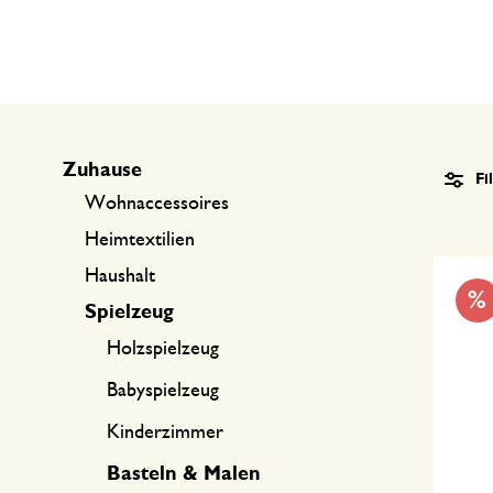
Küchentextilien
Kerzen
Süßwaren
Tischwäsche
Kerzenhalter
Tee-Zubehör
Körbe
Kaffee-Zubehör
Schreiben & Hobby
Zuhause
Fi
Besteck
Taschen
Wohnaccessoires
Heimtextilien
International kochen
Haushalt
%
Spielzeug
Holzspielzeug
Babyspielzeug
Kinderzimmer
Basteln & Malen