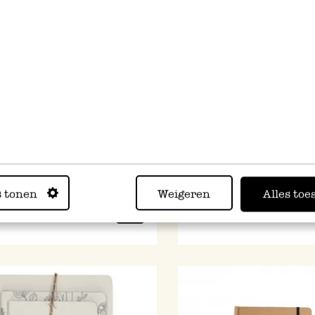
zbuch, Trockenblumen, A4
Heft, liniert, Hasenglöckc
5,25
s tonen
Weigeren
Alles toe
 MwSt zzgl. Versandkosten
inkl. MwSt zzgl. Versandkoste