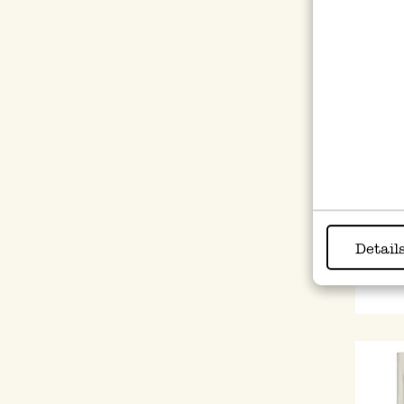
Noti
7,95
Detail
inkl.