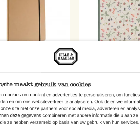
buch, blanko, weißes Papier,
Heft, Softcover, liniert, ro
 x 18 cm
Beeren, A4
7,95
site maakt gebruik van cookies
n cookies om content en advertenties te personaliseren, om functies
 MwSt zzgl. Versandkosten
inkl. MwSt zzgl. Versandkoste
eden en om ons websiteverkeer te analyseren. Ook delen we informat
 onze site met onze partners voor social media, adverteren en analy
nnen deze gegevens combineren met andere informatie die u aan ze 
f die ze hebben verzameld op basis van uw gebruik van hun services.