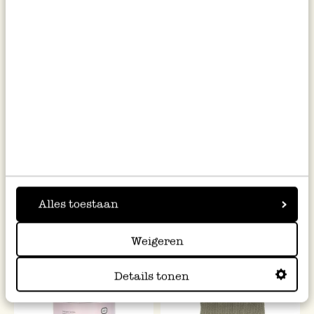
Kirschkernkissen quadratisch,
Massageband, Sisal
GOTS Bio-Baumwolle, 28 x 28
cm
19,95
16,95
inkl. MwSt zzgl. Versandkosten
inkl. MwSt zzgl. Versandkosten
Alles toestaan
Weigeren
Details tonen