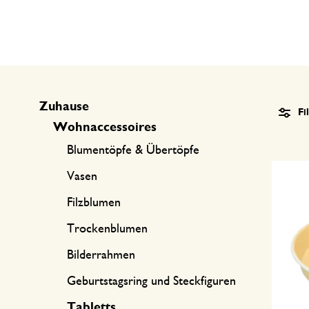
Küchentextilien
Kerzen
Süßwaren
Tischwäsche
Kerzenhalter
Tee-Zubehör
Körbe
Kaffee-Zubehör
Schreiben & Hobby
Zuhause
Fi
Wohnaccessoires
Besteck
Taschen
Blumentöpfe & Übertöpfe
International kochen
Vasen
Filzblumen
Trockenblumen
Bilderrahmen
Geburtstagsring und Steckfiguren
Tabletts