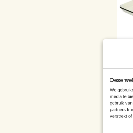
Table
x 27
14,9
Deze web
inkl.
We gebruike
media te bi
gebruik van
partners ku
verstrekt o