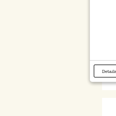
Table
11,9
Detail
inkl.