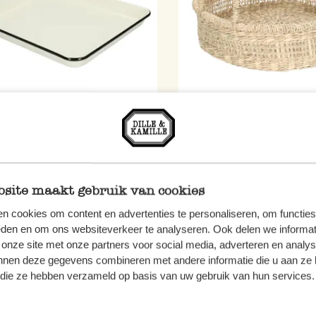
tt, Emaille, schwarz/weiß, 31
Korb, Seegras, Lochmuster
 cm
Griffe, Ø40 X H10 cm
5
22,95
site maakt gebruik van cookies
 MwSt zzgl. Versandkosten
inkl. MwSt zzgl. Versandkoste
n cookies om content en advertenties te personaliseren, om functies
eden en om ons websiteverkeer te analyseren. Ook delen we informat
 onze site met onze partners voor social media, adverteren en analy
nnen deze gegevens combineren met andere informatie die u aan ze 
f die ze hebben verzameld op basis van uw gebruik van hun services.