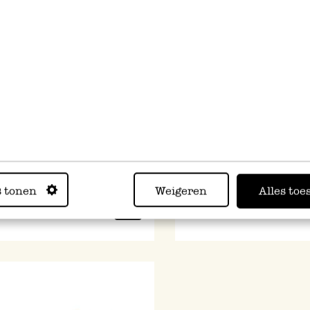
tt, Bambus, mittel
Tablett, Buchenholz, recht
x 45 cm
5
34,95
s tonen
Weigeren
Alles toe
 MwSt zzgl. Versandkosten
inkl. MwSt zzgl. Versandkoste