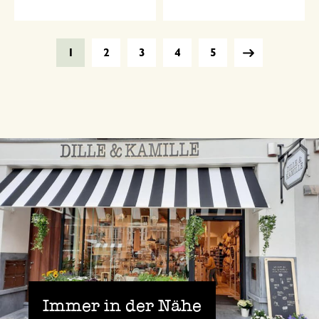
1
2
3
4
5
Immer in der Nähe