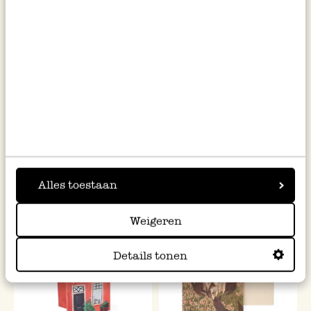
Karte, World Animal
Karte 3D mit Umschlag,
Protection, Katze und Vögel
Narzissen
zwischen Blumen
2,95
4,50
inkl. MwSt zzgl. Versandkosten
inkl. MwSt zzgl. Versandkosten
Alles toestaan
Weigeren
Neu
Neu
Details tonen