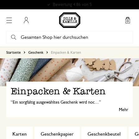
Bewertung 4.86 von 5
Mein Konto
Startseite
Geschenk
Einpacken & Karten
Einpacken & Karten
Ein sorgfältig ausgewähltes Geschenk wird noch persönlicher, wenn es schön verpackt ist. Eine Karte mit einer lieben Nachricht macht es komplett!
Mehr
Karten
Geschenkpapier
Geschenkbeutel
G