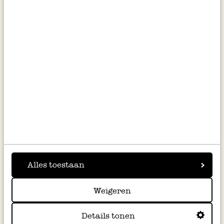
Küchenschürze, GOTS Bio-
Ofenhandschuh, GOTS Bio-
Baumwolle, Birnenernte, 85 x
Baumwolle, Birnenernte, 32 x
90 cm
14 cm
14,95
5,50
inkl. MwSt zzgl. Versandkosten
inkl. MwSt zzgl. Versandkosten
Alles toestaan
Weigeren
Details tonen