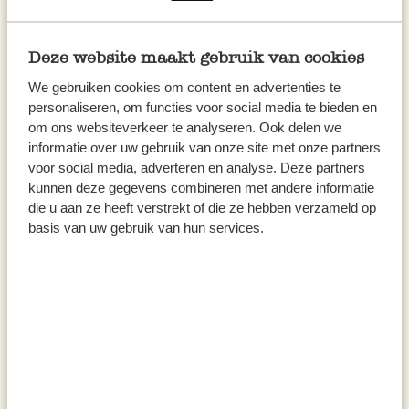
Deze website maakt gebruik van cookies
We gebruiken cookies om content en advertenties te
personaliseren, om functies voor social media te bieden en
om ons websiteverkeer te analyseren. Ook delen we
informatie over uw gebruik van onze site met onze partners
voor social media, adverteren en analyse. Deze partners
kunnen deze gegevens combineren met andere informatie
die u aan ze heeft verstrekt of die ze hebben verzameld op
basis van uw gebruik van hun services.
Zimtzucker, Tüte 150 g
Sirup Zimt/ Kardamom,
biologisch, 200 ml
3,75
5,95
25,00 / kg
29,75 / l
inkl. MwSt zzgl. Versandkosten
inkl. MwSt zzgl. Versandkosten