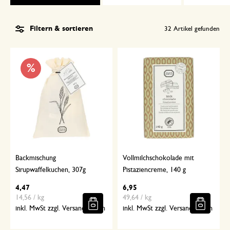
Filtern & sortieren
32
Artikel gefunden
%
Backmischung
Vollmilchschokolade mit
Sirupwaffelkuchen, 307g
Pistaziencreme, 140 g
4,47
6,95
14,56 / kg
49,64 / kg
inkl. MwSt zzgl. Versandkosten
inkl. MwSt zzgl. Versandkosten