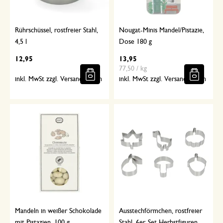
Rührschüssel, rostfreier Stahl,
Nougat-Minis Mandel/Pistazie,
4,5 l
Dose 180 g
12,95
13,95
77,50 / kg
inkl. MwSt zzgl. Versandkosten
inkl. MwSt zzgl. Versandkosten
Mandeln in weißer Schokolade
Ausstechförmchen, rostfreier
mit Pistazien, 100 g
Stahl, 6er-Set Herbstfiguren