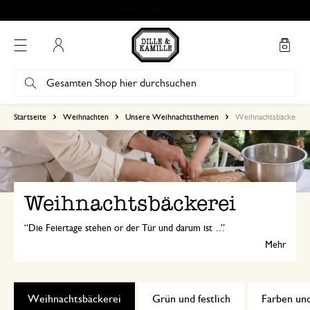
Bewertung 4.86 von 5
Mein Konto
Startseite
Weihnachten
Unsere Weihnachtsthemen
Weihnachtsbäckerei
Weihnachtsbäckerei
Die Feiertage stehen or der Tür und darum ist das gemeinsame Backen in dieser Zeit besonders gemütlich. Von festlichen Keksen in allen möglichen Formen,dem traditionelles Lebkuchenhaus bis hin zu einem köstlichen Gugelhupf.
Mehr
Weihnachtsbäckerei
Grün und festlich
Farben un