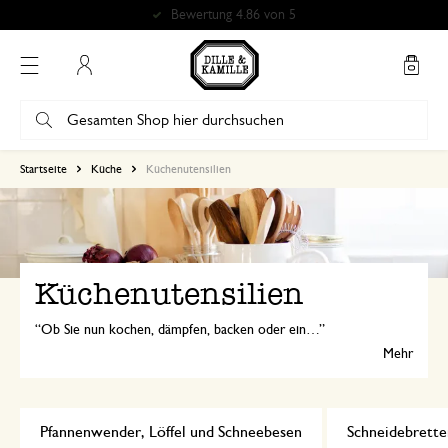
Bewertung 4.86 von 5
Mein Konto
Startseite
Küche
Küchenutensilien
Küchenutensilien
Ob Sie nun kochen, dämpfen, backen oder einmachen - gute Küchenutensilien sind in jeder Küche unentbehrlich. Entdecken Sie unser breites Angebot vom Schneebesen bis zum Mörser!
Mehr
Pfannenwender, Löffel und Schneebesen
Schneidebrette