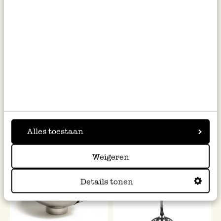
Cup-Messbecher-Set, 4 Cups,
Abtropfsieb, rostfreier Stahl,
rostfr. Stahl
24 cm
11,95
14,95
inkl. MwSt zzgl. Versandkosten
inkl. MwSt zzgl. Versandkosten
Alles toestaan
Weigeren
Details tonen