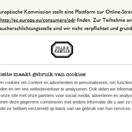
uropäische Kommission stellt eine Plattform zur Online-Streit
r
http://ec.europa.eu/consumers/odr
finden. Zur Teilnahme an 
ucherschlichtungsstelle sind wir nicht verpflichtet und grunds
ille & Kamille (Nederland) B.V. wird vertreten durch ihre all
lle & Kamille (International) B.V.
ille & Kamille (International) B.V. wird vertreten durch ihre
site maakt gebruik van cookies
nes Pieter Geels.
n cookies om content en advertenties te personaliseren, om functies
eden en om ons websiteverkeer te analyseren. Ook delen we informat
 onze site met onze partners voor social media, adverteren en analy
nnen deze gegevens combineren met andere informatie die u aan ze 
f die ze hebben verzameld op basis van uw gebruik van hun services.