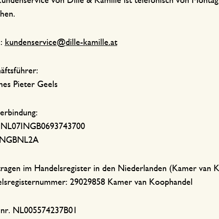
undenservice von Dille & Kamille ist telefonisch von Montag
chen.
l:
kundenservice@dille-kamille.at
äftsführer:
nes Pieter Geels
erbindung:
:NL07INGB0693743700
 INGBNL2A
tragen im Handelsregister in den Niederlanden (Kamer van 
lsregisternummer: 29029858 Kamer van Koophandel
nr. NL005574237B01