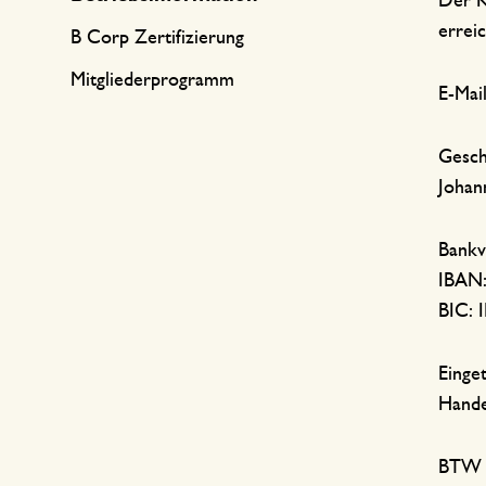
Küchentextilien
Kerzen
Süßwaren
Der K
errei
B Corp Zertifizierung
Tischwäsche
Kerzenhalter
Mitgliederprogramm
Tee-Zubehör
Körbe
E-Mai
Kaffee-Zubehör
Schreiben & Hobby
Gesch
Besteck
Taschen
Johan
International kochen
Bankv
IBAN
BIC:
Einge
Hande
BTW 