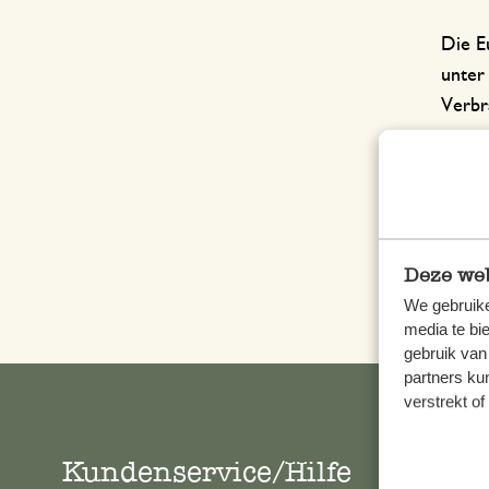
Die E
unte
Verbra
Die D
die Di
Die D
Deze web
Johan
We gebruike
media te bi
gebruik van
partners ku
verstrekt o
Kundenservice/Hilfe