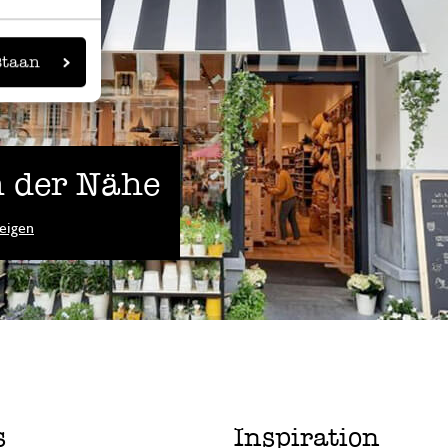
staan
 der Nähe
eigen
s
Inspiration