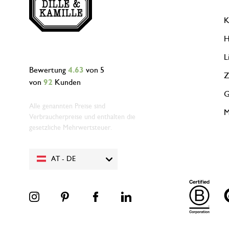
K
H
L
Bewertung
4.63
von 5
Z
von
92
Kunden
G
Alle genannten Preise sind
M
Verbraucherpreise und enthalten die
gesetzliche Mehrwertsteuer.
AT - DE