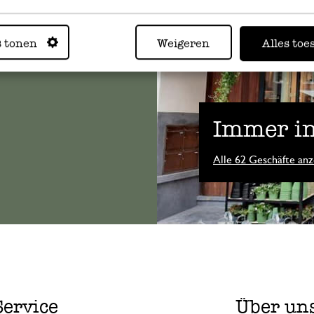
n, wenden
Sie hier
s tonen
Weigeren
Alles toe
Immer in
Alle 62 Geschäfte anz
Service
Über un