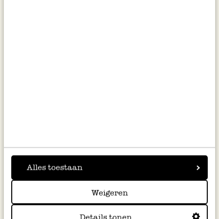
Tischdecke, GOTS_Bio-
Kleine Vase, Steingut,
Baumwolle, Frühlingsblume, Ø
handbemalt, Veilchen,
180 cm
Traubenh. und Gänseblümchen,
Ø6, x 12,5 cm
46,95
11,95
Alles toestaan
inkl. MwSt zzgl. Versandkosten
inkl. MwSt zzgl. Versandkosten
Weigeren
Details tonen