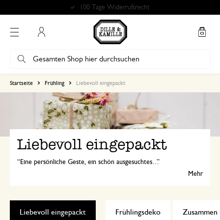
Bewertung 4.86 von 5
Mein Konto
Startseite
Frühling
Liebevoll eingepackt
Liebevoll eingepackt
Eine persönliche Geste, ein schön ausgesuchtes Geschenk oder ein Verwöhnpaket voller Leckereien... Zeigen Sie dieses Jahr, wie sehr Ihnen jemand am Herzen liegt. Entdecken Sie hier unsere Lieblingsgeschenke zum Muttertag.
Mehr
Liebevoll eingepackt
Frühlingsdeko
Zusammen b