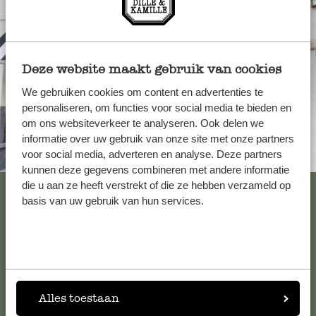
Deze website maakt gebruik van cookies
We gebruiken cookies om content en advertenties te
personaliseren, om functies voor social media te bieden en
om ons websiteverkeer te analyseren. Ook delen we
informatie over uw gebruik van onze site met onze partners
voor social media, adverteren en analyse. Deze partners
Immer in der Nähe
kunnen deze gegevens combineren met andere informatie
die u aan ze heeft verstrekt of die ze hebben verzameld op
Alle 62 Geschäfte anzeigen
basis van uw gebruik van hun services.
Kundenservice/Hilfe
Falls Sie Fragen haben oder Tipps und Hilfe brauchen, wenden
Alles toestaan
Sie sich bitte an unseren Kundenservice. Oder lesen Sie hier