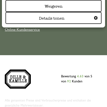
die Antworten auf
häufig gestellte Fragen
.
Weigeren
kundenservice@dille-kamille.at
Details tonen
Online-Kundenservice
Bewertung
4.63
von 5
von
92
Kunden
Alle genannten Preise sind Verbraucherpreise und enthalten die
gesetzliche Mehrwertsteuer.