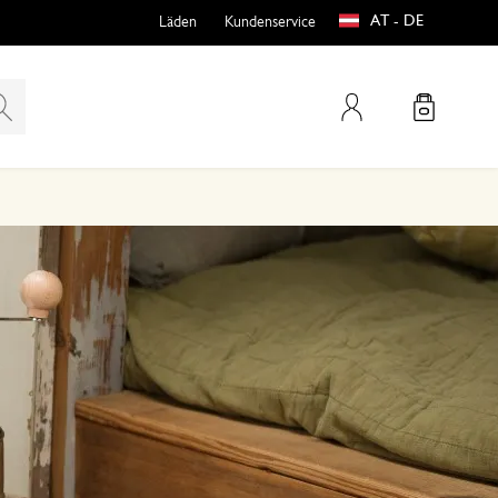
AT - DE
Läden
Kundenservice
Mein Konto
teln
htungen
e