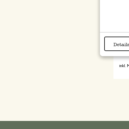
Espre
Detail
Alumi
54,9
inkl.