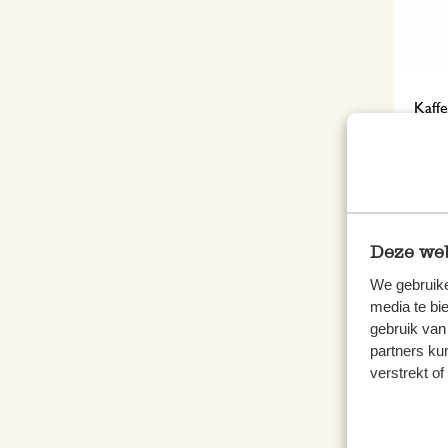
Kaffe
rostf
34,9
inkl.
Deze web
We gebruike
media te bi
gebruik van
partners ku
verstrekt o