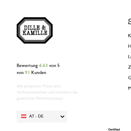
K
H
L
Bewertung
4.63
von 5
Z
von
91
Kunden
G
Alle genannten Preise sind
M
Verbraucherpreise und enthalten die
gesetzliche Mehrwertsteuer.
AT - DE