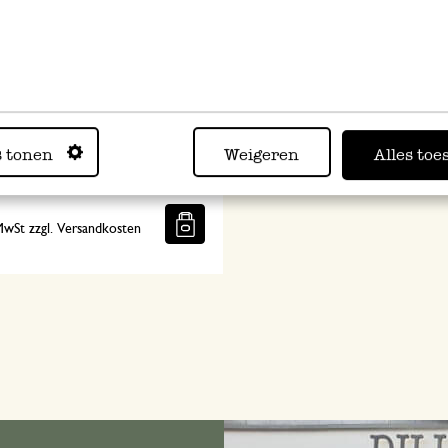
ssokocher, 9 Tassen,
s tonen
Weigeren
Alles toe
nium, rostfreier Stahl
5
 MwSt zzgl. Versandkosten