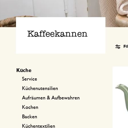
Küchentextilien
Kerzen
Süßwaren
Tischwäsche
Kerzenhalter
Tee-Zubehör
Körbe
Kaffeekannen
Kaffee-Zubehör
Schreiben & Hobby
Fi
Besteck
Taschen
International kochen
Küche
Service
Küchenutensilien
Aufräumen & Aufbewahren
Kochen
Backen
Küchentextilien