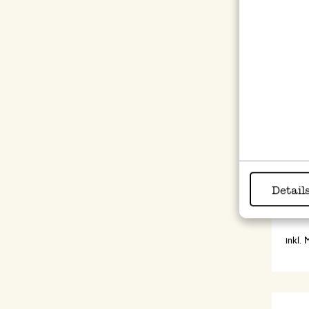
Tasch
Baumw
Detail
3,50
inkl.