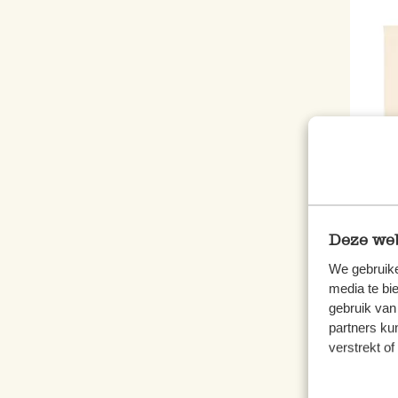
Tasch
Baum
Deze web
4,95
We gebruike
media te bi
inkl.
gebruik van
partners ku
verstrekt o
Ne