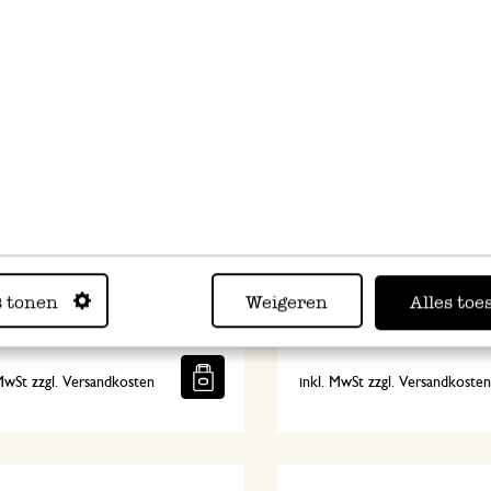
e, Dille & Kamille, Bio-
Shopper, Bio-Baumwolle,
olle, faltbar, 38 x 38 cm
terracottafarben, 44 x 35 
s tonen
Weigeren
Alles toe
11,95
 MwSt zzgl. Versandkosten
inkl. MwSt zzgl. Versandkoste