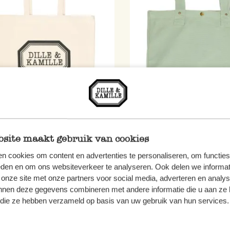
e Dille & Kamille, Bio-
Shopper, Bio-Baumwolle, g
wolle, groß
34 x 18 cm
site maakt gebruik van cookies
17,95
n cookies om content en advertenties te personaliseren, om functies
eden en om ons websiteverkeer te analyseren. Ook delen we informat
 MwSt zzgl. Versandkosten
inkl. MwSt zzgl. Versandkoste
 onze site met onze partners voor social media, adverteren en analy
nnen deze gegevens combineren met andere informatie die u aan ze 
f die ze hebben verzameld op basis van uw gebruik van hun services.
u