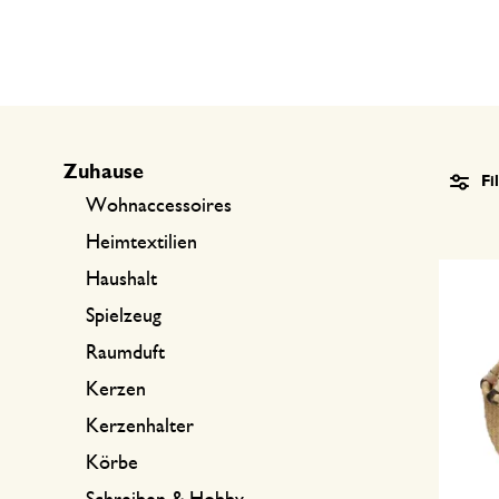
Küchentextilien
Kerzen
Süßwaren
Tischwäsche
Kerzenhalter
Tee-Zubehör
Körbe
Kaffee-Zubehör
Schreiben & Hobby
Zuhause
Fi
Besteck
Taschen
Wohnaccessoires
Heimtextilien
International kochen
Haushalt
Spielzeug
Raumduft
Kerzen
Kerzenhalter
Körbe