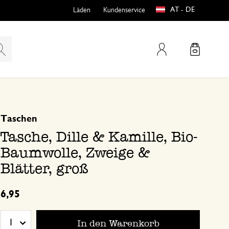
AT - DE
Läden
Kundenservice
Mein Konto
basierend auf 0 bewertungen
Taschen
teln
htungen
Tasche, Dille & Kamille, Bio-
Baumwolle, Zweige &
Blätter, groß
6,95
e
In den Warenkorb
1