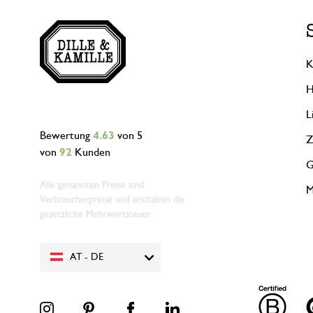
K
H
L
Bewertung
4.63
von 5
Z
von
92
Kunden
G
Alle genannten Preise sind
M
Verbraucherpreise und enthalten die
gesetzliche Mehrwertsteuer.
AT - DE