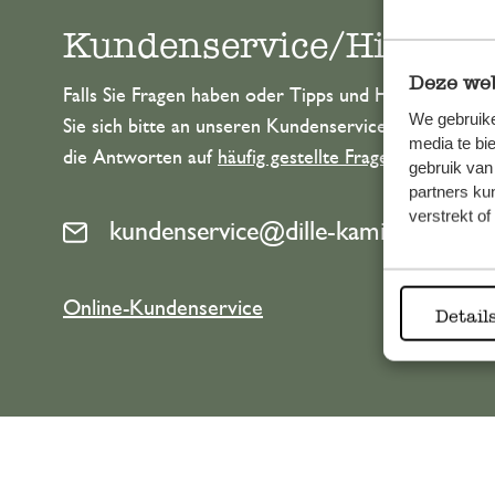
Kundenservice/Hilfe
Deze web
Falls Sie Fragen haben oder Tipps und Hilfe brauche
We gebruike
Sie sich bitte an unseren Kundenservice. Oder lesen 
media te bi
die Antworten auf
häufig gestellte Fragen
.
gebruik van
partners ku
verstrekt o
kundenservice@dille-kamille.at
Online-Kundenservice
Detail