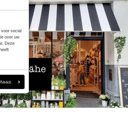
 voor social
ie over uw
se. Deze
heeft
 der Nähe
staan
eigen