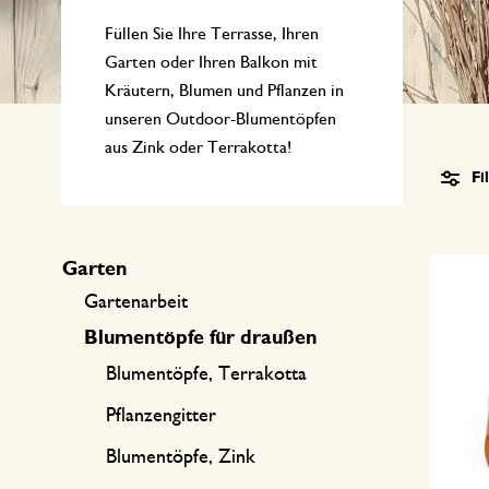
Küchentextilien
Kerzen
Süßwaren
Füllen Sie Ihre Terrasse, Ihren
Tischwäsche
Kerzenhalter
Garten oder Ihren Balkon mit
Kräutern, Blumen und Pflanzen in
Tee-Zubehör
Körbe
unseren Outdoor-Blumentöpfen
Kaffee-Zubehör
Schreiben & Hobby
aus Zink oder Terrakotta!
Fi
Besteck
Taschen
Garten
International kochen
Gartenarbeit
Blumentöpfe für draußen
Blumentöpfe, Terrakotta
Pflanzengitter
Blumentöpfe, Zink