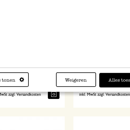
entopf, Terracotta, Ø 8,3 cm
Blumentopf-Untersetzer,
Terrakotta, grau, ø 25 cm
s tonen
Weigeren
Alles toe
5,95
 MwSt zzgl. Versandkosten
inkl. MwSt zzgl. Versandkoste