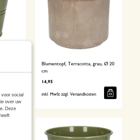
n, Ø14,5
Blumentopf, Terracotta, grau, Ø 20
cm
14,95
 voor social
n
inkl. MwSt zzgl. Versandkosten
ie over uw
se. Deze
heeft