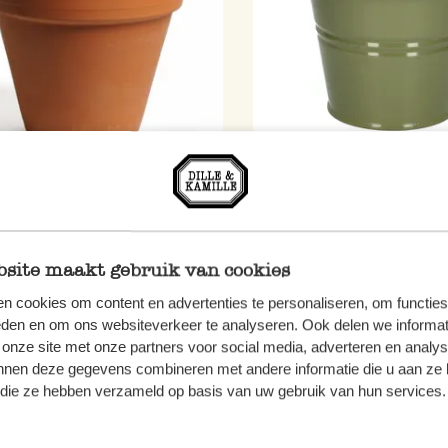
entopf, Terrakotta, Ø 17 cm
Blumentopf, Zink, olivgrü
cm
4,50
site maakt gebruik van cookies
n cookies om content en advertenties te personaliseren, om functies
 MwSt zzgl. Versandkosten
inkl. MwSt zzgl. Versandkoste
eden en om ons websiteverkeer te analyseren. Ook delen we informat
 onze site met onze partners voor social media, adverteren en analy
nnen deze gegevens combineren met andere informatie die u aan ze 
f die ze hebben verzameld op basis van uw gebruik van hun services.