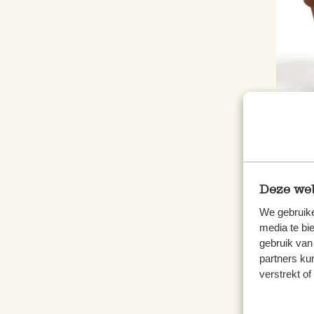
Blum
2,95
Deze web
We gebruike
inkl.
media te bi
gebruik van
partners ku
verstrekt o