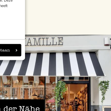
se. Deze
heeft
staan
 der Nähe