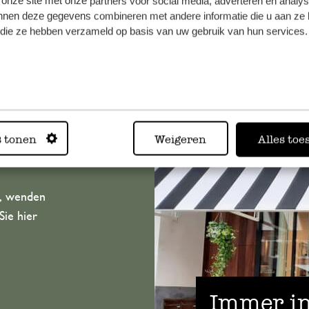
 onze site met onze partners voor social media, adverteren en analy
nnen deze gegevens combineren met andere informatie die u aan ze 
f die ze hebben verzameld op basis van uw gebruik van hun services.
s tonen
Weigeren
Alles toe
n, wenden
Sie hier
Immer in