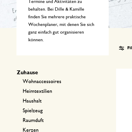
Küchentextilien
Kerzen
Süßwaren
Termine und Aktivitäten zu
behalten. Bei Dille & Kamille
Tischwäsche
Kerzenhalter
finden Sie mehrere praktische
Wochenplaner, mit denen Sie sich
Tee-Zubehör
Körbe
ganz einfach gut organisieren
Kaffee-Zubehör
Schreiben & Hobby
können.
Fi
Besteck
Taschen
Zuhause
International kochen
Wohnaccessoires
Heimtextilien
Haushalt
Spielzeug
Raumduft
Kerzen