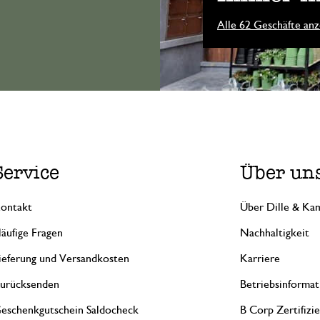
Alle 62 Geschäfte anz
Service
Über un
ontakt
Über Dille & Kam
äufige Fragen
Nachhaltigkeit
ieferung und Versandkosten
Karriere
urücksenden
Betriebsinformat
eschenkgutschein Saldocheck
B Corp Zertifizi