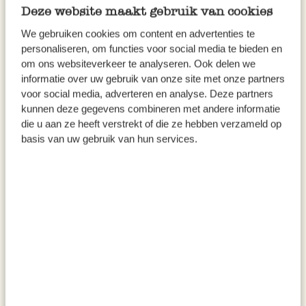
Deze website maakt gebruik van cookies
inkl. MwSt zzgl. Versandkosten
inkl. MwSt zzgl. Versandkosten
We gebruiken cookies om content en advertenties te
personaliseren, om functies voor social media te bieden en
om ons websiteverkeer te analyseren. Ook delen we
informatie over uw gebruik van onze site met onze partners
voor social media, adverteren en analyse. Deze partners
kunnen deze gegevens combineren met andere informatie
die u aan ze heeft verstrekt of die ze hebben verzameld op
basis van uw gebruik van hun services.
Pesto alla genovese, biologisch,
Pesto rosso, biologisch, 130 g
vegan, 130 g
6,50
6,50
50,00 / kg
50,00 / kg
inkl. MwSt zzgl. Versandkosten
inkl. MwSt zzgl. Versandkosten