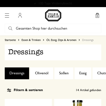
100 Tage Widerrufsrecht
Mein Konto
Startseite
Essen & Trinken
Öl, Essig, Dips & Aromen
Dressings
Dressings
Dressings
Olivenöl
Soßen
Essig
Chut
Filtern & sortieren
14
Artikel gefunden