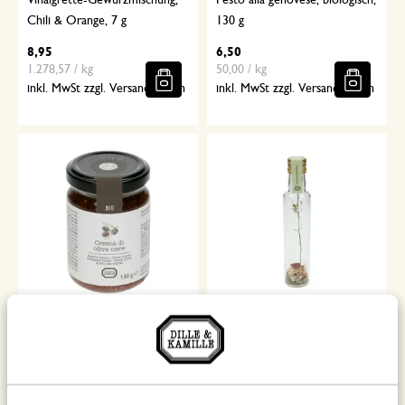
Vinaigrette-Gewürzmischung,
Pesto alla genovese, biologisch,
Chili & Orange, 7 g
130 g
8,95
6,50
1.278,57 / kg
50,00 / kg
inkl. MwSt zzgl. Versandkosten
inkl. MwSt zzgl. Versandkosten
Olijventapenade, biologisch,
Vinaigrette-Gewürzmischung
130 g
Italienische Kräuter 6g
6,50
8,95
50,00 / kg
1.491,67 / kg