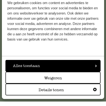
We gebruiken cookies om content en advertenties te
Alle 62 Geschäfte anzeigen
personaliseren, om functies voor social media te bieden en
om ons websiteverkeer te analyseren. Ook delen we
informatie over uw gebruik van onze site met onze partners
voor social media, adverteren en analyse. Deze partners
Kundenservice/Hilfe
kunnen deze gegevens combineren met andere informatie
die u aan ze heeft verstrekt of die ze hebben verzameld op
Falls Sie Fragen haben oder Tipps und Hilfe brauchen, wenden
basis van uw gebruik van hun services.
Sie sich bitte an unseren Kundenservice. Oder lesen Sie hier
die Antworten auf
häufig gestellte Fragen
.
kundenservice@dille-kamille.at
Alles toestaan
Online-Kundenservice
Weigeren
Details tonen