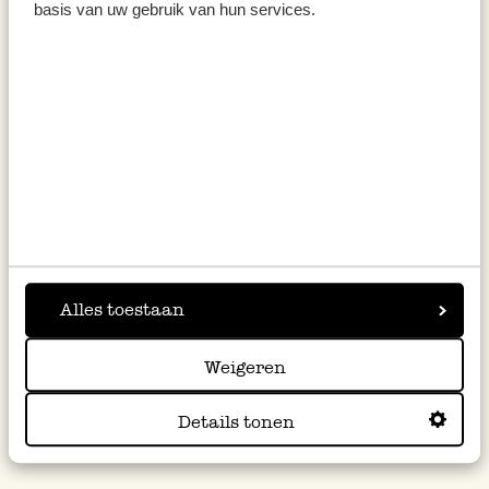
basis van uw gebruik van hun services.
Weißweinessig, Chardonnay,
250 ml
6,95
Alles toestaan
27,80 / l
inkl. MwSt zzgl. Versandkosten
Weigeren
Details tonen