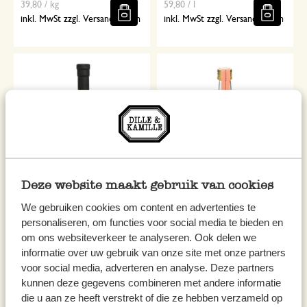
39,80 / kg
59,80 / l
inkl. MwSt zzgl. Versandkosten
inkl. MwSt zzgl. Versandkosten
Deze website maakt gebruik van cookies
Rotweinessig, Barbera, 250 ml
Mix für Vinaigrette, Himbeere
We gebruiken cookies om content en advertenties te
und Gartenkräuter
personaliseren, om functies voor social media te bieden en
om ons websiteverkeer te analyseren. Ook delen we
6,95
8,95
informatie over uw gebruik van onze site met onze partners
27,80 / l
2.418,92 / kg
voor social media, adverteren en analyse. Deze partners
inkl. MwSt zzgl. Versandkosten
inkl. MwSt zzgl. Versandkosten
kunnen deze gegevens combineren met andere informatie
die u aan ze heeft verstrekt of die ze hebben verzameld op