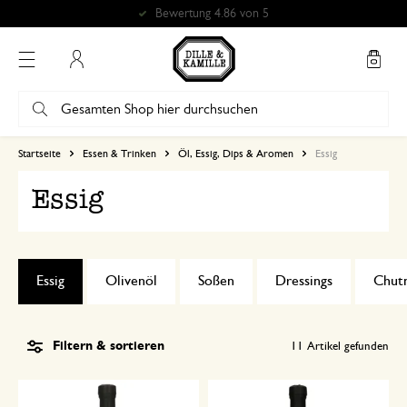
Mein Konto
Startseite
Essen & Trinken
Öl, Essig, Dips & Aromen
Essig
Essig
Essig
Olivenöl
Soßen
Dressings
Chut
Filtern & sortieren
11
Artikel gefunden