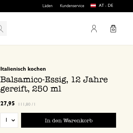
AT - DE
Läden
Kundenservice
Mein Konto
basierend auf 0 bewertungen
Italienisch kochen
teln
htungen
Balsamico-Essig, 12 Jahre
gereift, 250 ml
27,95
111,80 / l
In den Warenkorb
1
e