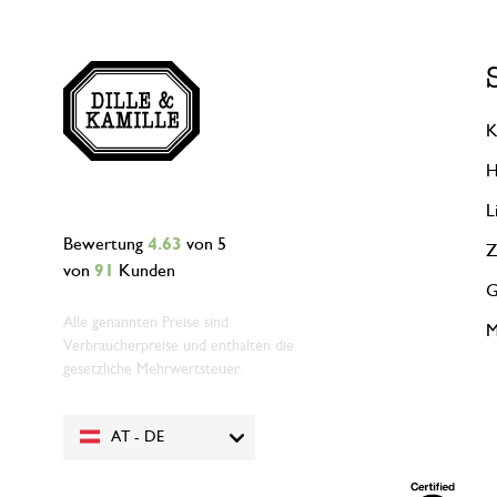
K
H
L
Bewertung
4.63
von 5
Z
von
91
Kunden
G
Alle genannten Preise sind
M
Verbraucherpreise und enthalten die
gesetzliche Mehrwertsteuer.
AT - DE