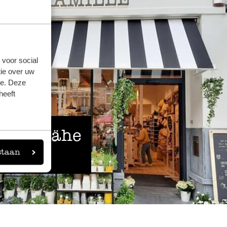
 voor social
ie over uw
se. Deze
heeft
 der Nähe
staan
eigen