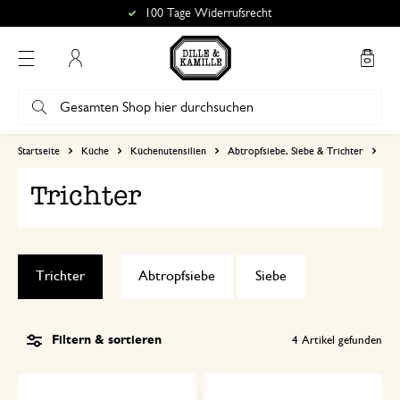
100 Tage Widerrufsrecht
Mein Konto
Startseite
Küche
Küchenutensilien
Abtropfsiebe, Siebe & Trichter
Tri
Trichter
Trichter
Abtropfsiebe
Siebe
Filtern & sortieren
4
Artikel gefunden