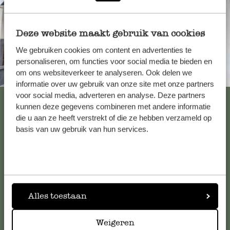
Deze website maakt gebruik van cookies
We gebruiken cookies om content en advertenties te
personaliseren, om functies voor social media te bieden en
om ons websiteverkeer te analyseren. Ook delen we
Immer in der Nähe
informatie over uw gebruik van onze site met onze partners
voor social media, adverteren en analyse. Deze partners
Alle 62 Geschäfte anzeigen
kunnen deze gegevens combineren met andere informatie
die u aan ze heeft verstrekt of die ze hebben verzameld op
basis van uw gebruik van hun services.
Kundenservice/Hilfe
Falls Sie Fragen haben oder Tipps und Hilfe brauchen, wenden
Sie sich bitte an unseren Kundenservice. Oder lesen Sie hier
die Antworten auf
häufig gestellte Fragen
.
Alles toestaan
Weigeren
kundenservice@dille-kamille.at