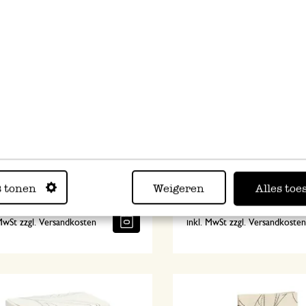
in Chung Hao, Bio-Grüntee, 15
Jasmin Chung Hao, Bio-Gr
eutel
Dose, 70 g
s tonen
Weigeren
Alles toe
8,95
 / kg
127,86 / kg
 MwSt zzgl. Versandkosten
inkl. MwSt zzgl. Versandkoste