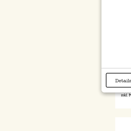
Jasm
Teeb
Detail
4,95
247,50
inkl.