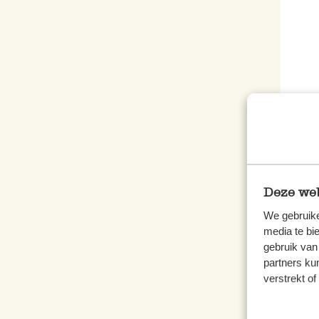
Match
Gra
24,9
Deze web
831,67
We gebruike
inkl.
media te bi
gebruik van
partners ku
verstrekt o