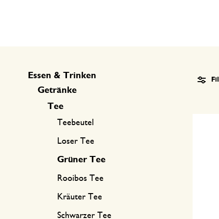
Küchentextilien
Kerzen
Süßwaren
Tischwäsche
Kerzenhalter
Tee-Zubehör
Körbe
Kaffee-Zubehör
Schreiben & Hobby
Essen & Trinken
Fi
Besteck
Taschen
Getränke
International kochen
Tee
Teebeutel
Loser Tee
Grüner Tee
Rooibos Tee
Kräuter Tee
Schwarzer Tee