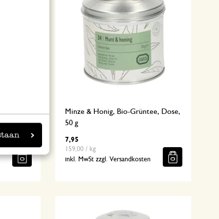
üntee,
Minze & Honig, Bio-Grüntee, Dose,
50 g
staan
7,95
159,00 / kg
n
inkl. MwSt zzgl. Versandkosten