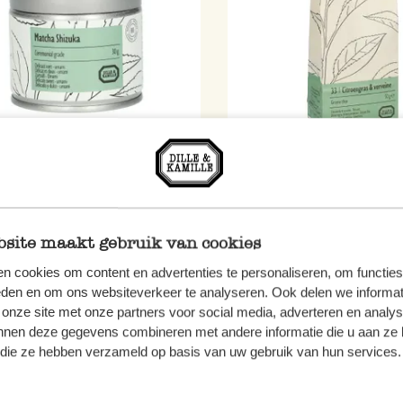
a Shizuka, biologisch, 30
Zitronesgras Verbenenkrau
mm
Grüntee, 50 g
5
4,50
site maakt gebruik van cookies
 / kg
90,00 / kg
n cookies om content en advertenties te personaliseren, om functies
 MwSt zzgl. Versandkosten
inkl. MwSt zzgl. Versandkoste
eden en om ons websiteverkeer te analyseren. Ook delen we informat
 onze site met onze partners voor social media, adverteren en analy
nnen deze gegevens combineren met andere informatie die u aan ze 
f die ze hebben verzameld op basis van uw gebruik van hun services.