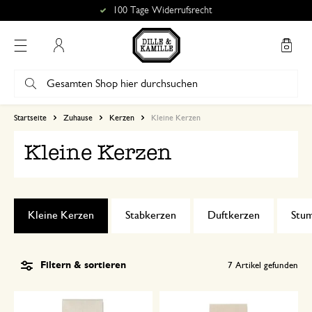
100 Tage Widerrufsrecht
Mein Konto
Startseite
Zuhause
Kerzen
Kleine Kerzen
Kleine Kerzen
Kleine Kerzen
Stabkerzen
Duftkerzen
Stu
Filtern & sortieren
7
Artikel gefunden