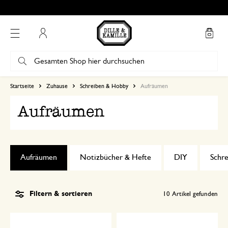
Mein Konto
Startseite
Zuhause
Schreiben & Hobby
Aufräumen
Aufräumen
Aufräumen
Notizbücher & Hefte
DIY
Schr
Filtern & sortieren
10
Artikel gefunden