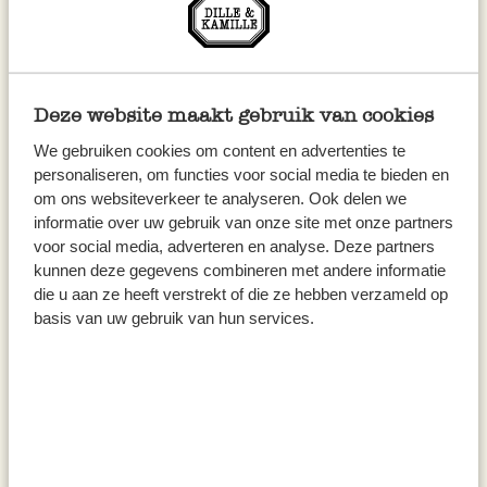
inkl. MwSt zzgl. Versandkosten
inkl. MwSt zzgl. Versandkosten
Deze website maakt gebruik van cookies
We gebruiken cookies om content en advertenties te
personaliseren, om functies voor social media te bieden en
om ons websiteverkeer te analyseren. Ook delen we
informatie over uw gebruik van onze site met onze partners
voor social media, adverteren en analyse. Deze partners
kunnen deze gegevens combineren met andere informatie
die u aan ze heeft verstrekt of die ze hebben verzameld op
basis van uw gebruik van hun services.
Aufbewahrungsbox Bambus,
Bambusbehälter
Nr 6
14,95
6,95
inkl. MwSt zzgl. Versandkosten
inkl. MwSt zzgl. Versandkosten