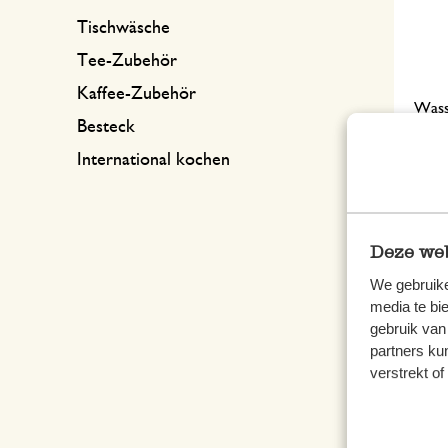
Tischwäsche
Tee-Zubehör
Kaffee-Zubehör
Wasse
Besteck
International kochen
12,9
inkl.
Deze web
We gebruike
media te bi
gebruik van
partners ku
verstrekt o