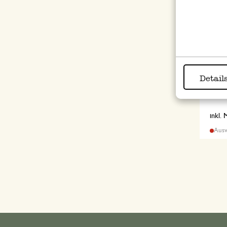
Dopp
Detail
Sieb,
12,9
inkl.
Ausv