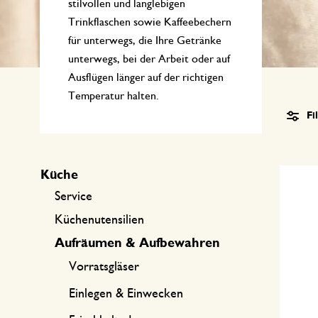
Küchentextilien
Kerzen
Süßwaren
stilvollen und langlebigen
Trinkflaschen sowie Kaffeebechern
Tischwäsche
Kerzenhalter
für unterwegs, die Ihre Getränke
unterwegs, bei der Arbeit oder auf
Tee-Zubehör
Körbe
Ausflügen länger auf der richtigen
Kaffee-Zubehör
Schreiben & Hobby
Temperatur halten.
Fi
Besteck
Taschen
Küche
International kochen
Service
Küchenutensilien
Aufräumen & Aufbewahren
Vorratsgläser
Einlegen & Einwecken