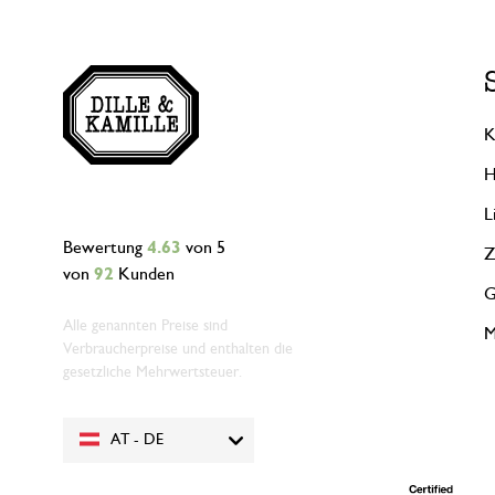
K
H
L
Bewertung
4.63
von 5
Z
von
92
Kunden
G
Alle genannten Preise sind
M
Verbraucherpreise und enthalten die
gesetzliche Mehrwertsteuer.
AT - DE