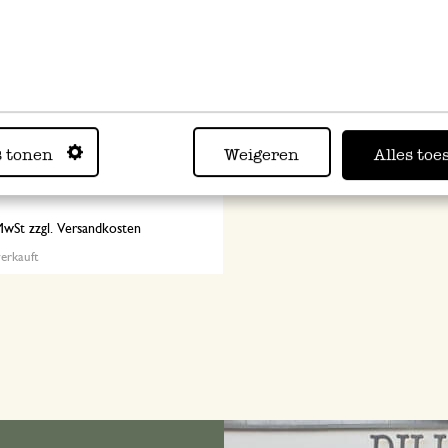
elwandige Teeflasche mit
s tonen
Weigeren
Alles toe
 hitzebeständiges Glas, 400 ml
5
 MwSt zzgl. Versandkosten
erkauft