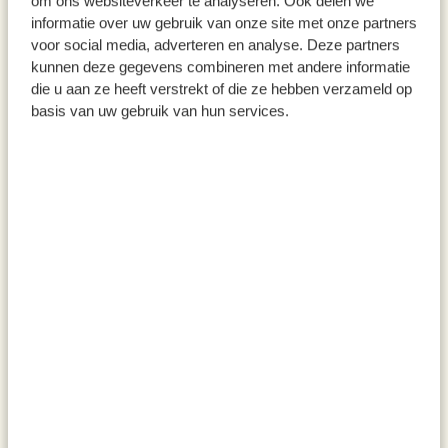
om ons websiteverkeer te analyseren. Ook delen we
informatie over uw gebruik van onze site met onze partners
Glas mit Bambusdeckel, 700 ml
Glas mit einem Deckel aus
voor social media, adverteren en analyse. Deze partners
Bambus, 450 ml
kunnen deze gegevens combineren met andere informatie
die u aan ze heeft verstrekt of die ze hebben verzameld op
9,95
8,95
basis van uw gebruik van hun services.
inkl. MwSt zzgl. Versandkosten
inkl. MwSt zzgl. Versandkosten
Vorratsglas mit Bambusdeckel,
Vorratsglas, 1,25 l
1650 ml