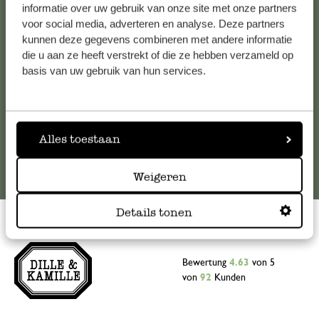
Falls Sie Fragen haben oder Tipps und Hilfe brauchen, wenden
informatie over uw gebruik van onze site met onze partners
Sie sich bitte an unseren Kundenservice. Oder lesen Sie hier
voor social media, adverteren en analyse. Deze partners
kunnen deze gegevens combineren met andere informatie
die Antworten auf
häufig gestellte Fragen
.
die u aan ze heeft verstrekt of die ze hebben verzameld op
basis van uw gebruik van hun services.
kundenservice@dille-kamille.at
Online-Kundenservice
Alles toestaan
Weigeren
Details tonen
Bewertung
4.63
von 5
von
92
Kunden