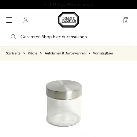
100 Tage Widerrufsrecht
Mein Konto
basierend auf 0 bewertungen
Startseite
Küche
Aufräumen & Aufbewahren
Vorratsgläser