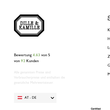
K
H
L
Bewertung
4.63
von 5
Z
von
92
Kunden
G
Alle genannten Preise sind
M
Verbraucherpreise und enthalten die
gesetzliche Mehrwertsteuer.
AT - DE