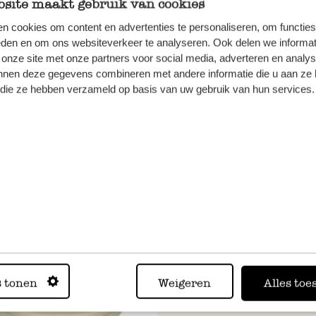
site maakt gebruik van cookies
n cookies om content en advertenties te personaliseren, om functies
eden en om ons websiteverkeer te analyseren. Ook delen we informat
 onze site met onze partners voor social media, adverteren en analy
nnen deze gegevens combineren met andere informatie die u aan ze 
nschale rund, grüngrau,
Seifenschale oval, beige
f die ze hebben verzameld op basis van uw gebruik van hun services.
mik
gesprenkelt, Keramik
3,97
 MwSt zzgl. Versandkosten
inkl. MwSt zzgl. Versandkoste
erkauft
Ausverkauft
s tonen
Weigeren
Alles toe