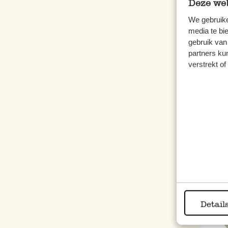
Deze web
We gebruike
media te bi
gebruik van
partners ku
Seife
verstrekt o
Kera
3,97
inkl.
Ausv
%
Detail