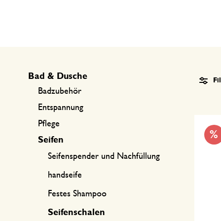
Küchentextilien
Kerzen
Süßwaren
Tischwäsche
Kerzenhalter
Tee-Zubehör
Körbe
Kaffee-Zubehör
Schreiben & Hobby
Bad & Dusche
Fi
Badzubehör
Besteck
Taschen
Entspannung
Pflege
International kochen
%
Seifen
Seifenspender und Nachfüllung
handseife
Festes Shampoo
Seifenschalen