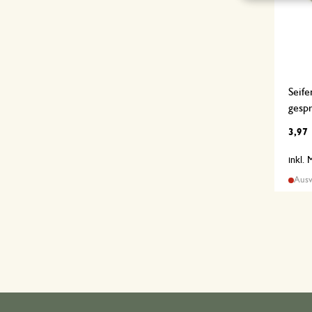
Seife
gesp
3,97
inkl.
Ausv