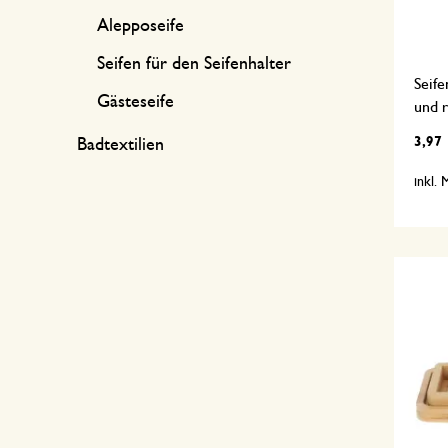
Alepposeife
Seifen für den Seifenhalter
Seife
Gästeseife
und r
3,97
Badtextilien
inkl.