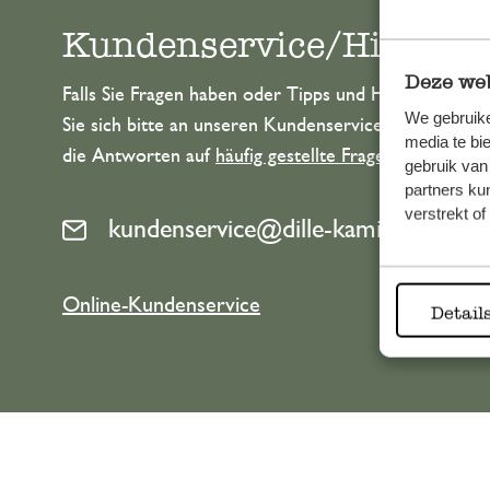
Kundenservice/Hilfe
Deze web
Falls Sie Fragen haben oder Tipps und Hilfe brauche
We gebruike
Sie sich bitte an unseren Kundenservice. Oder lesen 
media te bi
die Antworten auf
häufig gestellte Fragen
.
gebruik van
partners ku
verstrekt o
kundenservice@dille-kamille.at
Online-Kundenservice
Detail