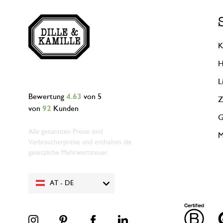
K
H
L
Bewertung
4.63
von 5
Z
von
92
Kunden
G
Alle genannten Preise sind
M
Verbraucherpreise und enthalten die
gesetzliche Mehrwertsteuer.
AT - DE