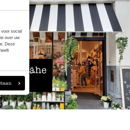
 voor social
ie over uw
se. Deze
heeft
 der Nähe
staan
eigen