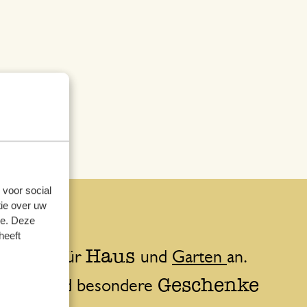
 voor social
ie over uw
se. Deze
heeft
Haus
erialien für
und
Garten
an.
Geschenke
passende und besondere