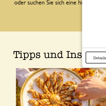
T
oder suchen Sie sich eine hübsche
sich
Tipps und Inspira
Detail