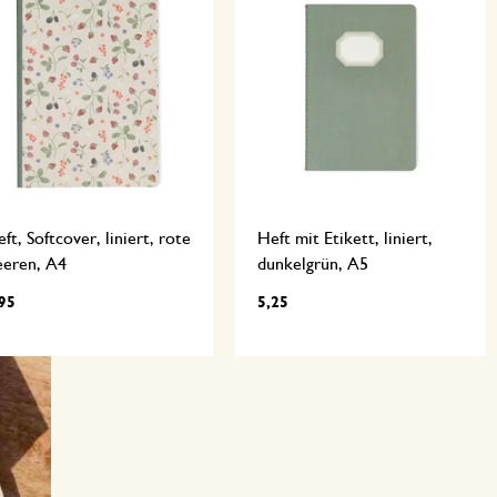
ft, Softcover, liniert, rote
Heft mit Etikett, liniert,
eeren, A4
dunkelgrün, A5
95
5,25