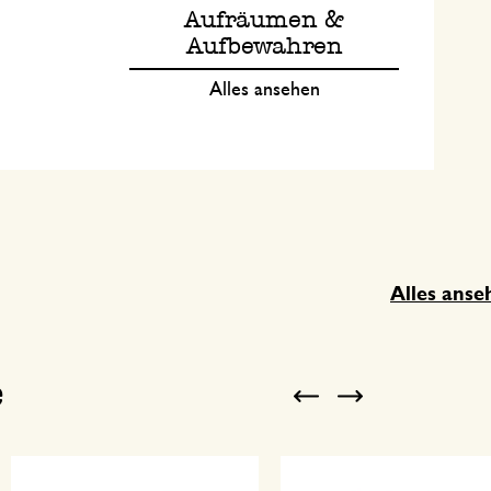
Aufräumen &
Aufbewahren
Alles ansehen
Alles anse
e
Previous
Next