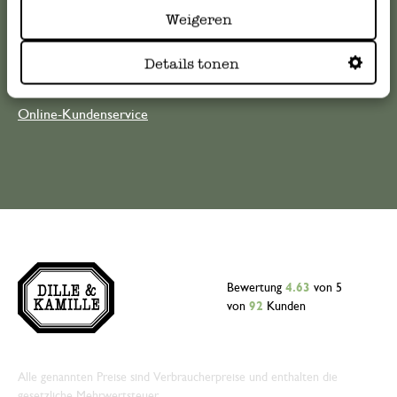
die Antworten auf
häufig gestellte Fragen
.
Weigeren
kundenservice@dille-kamille.at
Details tonen
Online-Kundenservice
Bewertung
4.63
von 5
von
92
Kunden
Alle genannten Preise sind Verbraucherpreise und enthalten die
gesetzliche Mehrwertsteuer.