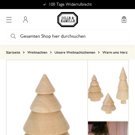
100 Tage Widerrufsrecht
Mein Konto
basierend auf 1 bewertungen
Startseite
Weihnachten
Unsere Weihnachtsthemen
Warm ums Herz
5
4
3
2
1
26. Jänner 2026
Nur Bewertung, ohne Kommentar