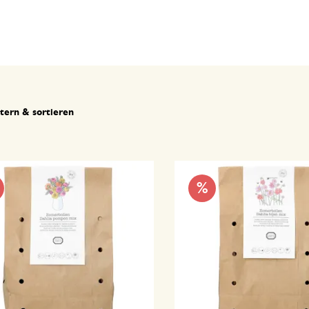
ltern & sortieren
%