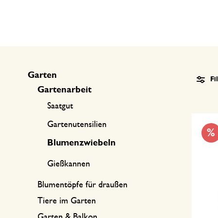
Küchentextilien
Kerzen
Süßwaren
Tischwäsche
Kerzenhalter
Tee-Zubehör
Körbe
Kaffee-Zubehör
Schreiben & Hobby
Garten
Fi
Gartenarbeit
Besteck
Taschen
Saatgut
International kochen
Gartenutensilien
%
Blumenzwiebeln
Gießkannen
Blumentöpfe für draußen
Tiere im Garten
Garten & Balkon