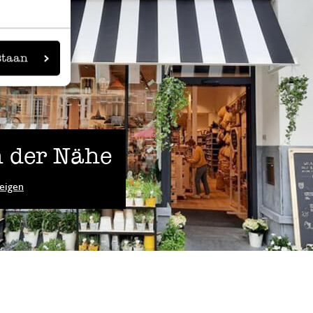
staan
 der Nähe
eigen