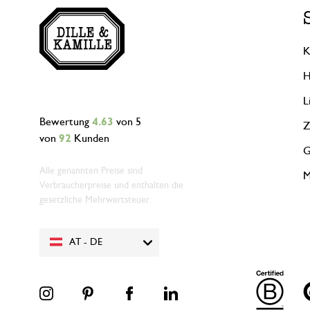
K
H
L
Bewertung
4.63
von 5
Z
von
92
Kunden
G
Alle genannten Preise sind
M
Verbraucherpreise und enthalten die
gesetzliche Mehrwertsteuer.
AT - DE