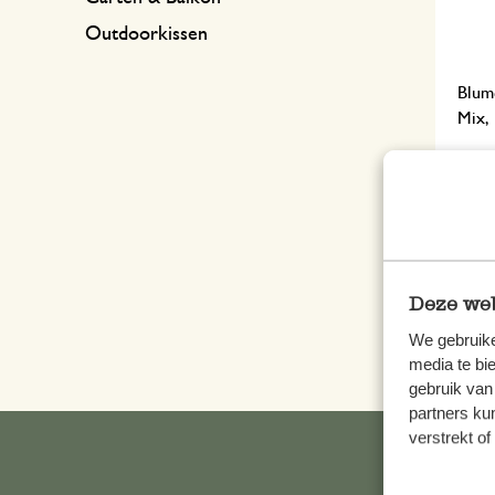
Outdoorkissen
Blum
Mix, 
9,97
inkl.
Nich
Deze web
We gebruike
media te bi
gebruik van
partners ku
verstrekt o