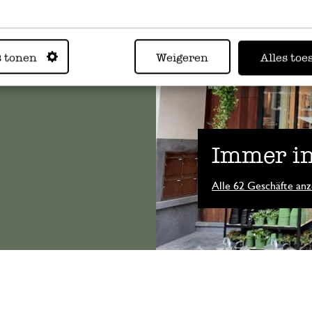
n, wenden
s tonen
Weigeren
Alles toe
Sie hier
Immer in
Alle 62 Geschäfte anz