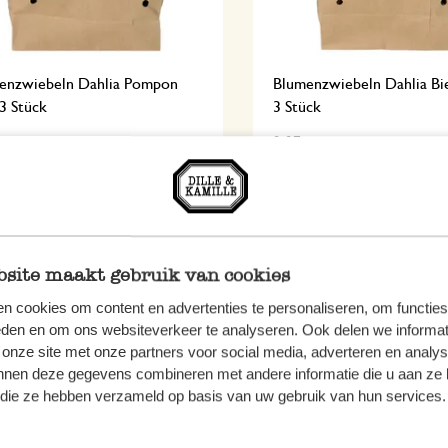
enzwiebeln Dahlia Pompon
Blumenzwiebeln Dahlia Bi
3 Stück
3 Stück
9,97
 MwSt zzgl. Versandkosten
inkl. MwSt zzgl. Versandkoste
t online,
Lagerbestand ansehen
Nicht online,
Lagerbestand a
site maakt gebruik van cookies
n cookies om content en advertenties te personaliseren, om functies
eden en om ons websiteverkeer te analyseren. Ook delen we informat
 onze site met onze partners voor social media, adverteren en analy
nnen deze gegevens combineren met andere informatie die u aan ze 
f die ze hebben verzameld op basis van uw gebruik van hun services.