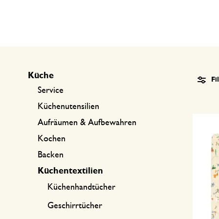
Küchentextilien
Kerzen
Süßwaren
Tischwäsche
Kerzenhalter
Tee-Zubehör
Körbe
Kaffee-Zubehör
Schreiben & Hobby
Küche
Fi
Besteck
Taschen
Service
International kochen
Küchenutensilien
Aufräumen & Aufbewahren
Kochen
Backen
Küchentextilien
Küchenhandtücher
Geschirrtücher