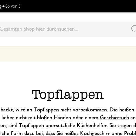
 4.86 von 5
Inspiration
Inspiration
Inspiration
Inspiration
Inspiration
Ihre Küche ohne Plastik
Natürlichen Reinigungsmit
Der Garten von Dille
Waschbare Wattepads
Kekse in 4 Geschmacksric
Nachhaltige Pflegetipps
Geschenke zum Einzug
Gemüsegarten anlegen
Festes Shampoo
Rosenkohlsalat
Topflappen
Welchen Schneebesen?
Zimmerpflanzen
Einpflanzen & umpflanzen
Seife aus Aleppo
Gemüse-Snackboard
backt, wird an Topflappen nicht vorbeikommen. Die heißen 
DIY: Spülmittel
Handgearbeitete Körbe
Kräuter trocknen
Dry brushing
Sprossengemüse treiben
e lieber nicht mit bloßen Händen oder einem
Geschirrtuch
an
Rezepte
DIY Vogelfutter
100% recycelte Baumwoll
Alle Rezepte
nen, sind Topflappen unersetzliche Küchenhelfer. Sie tragen d
liche Form dazu bei, dass Sie heißes Kochgeschirr ohne Pro