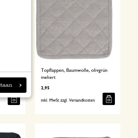
e,
Topflappen, Baumwolle, olivgrün
meliert
staan
2,95
n
inkl. MwSt zzgl. Versandkosten