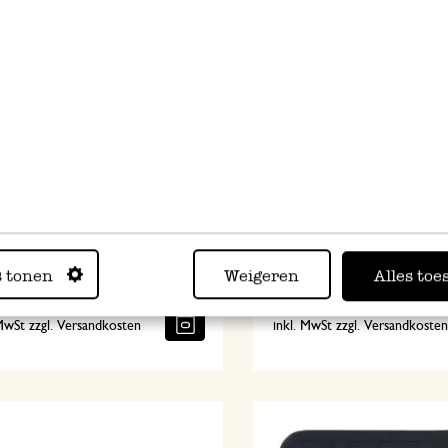
lappen, GOTS Bio-Baumwolle,
Topflappen, Bio-Baumwoll
erblüten blau, 20 x 20 cm
dunkelgrün meliert
s tonen
Weigeren
Alles toe
2,95
 MwSt zzgl. Versandkosten
inkl. MwSt zzgl. Versandkoste