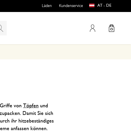
AT - DE
Läden
Kundenservice
Mein Konto
teln
htungen
Griffe von
Töpfen
und
zupacken. Damit Sie sich
e
urch ihr hitzebeständiges
bleme anfassen können.