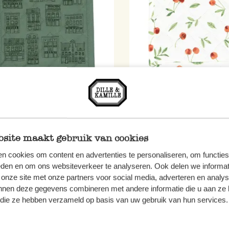
lappen, Bio-Baumwolle,
Topflappen, Bio-Baumwoll
grün mit Giebelmotiv
Kirsche, 20 x 20 cm
3,50
site maakt gebruik van cookies
n cookies om content en advertenties te personaliseren, om functies
 MwSt zzgl. Versandkosten
inkl. MwSt zzgl. Versandkoste
eden en om ons websiteverkeer te analyseren. Ook delen we informat
 onze site met onze partners voor social media, adverteren en analy
nnen deze gegevens combineren met andere informatie die u aan ze 
f die ze hebben verzameld op basis van uw gebruik van hun services.