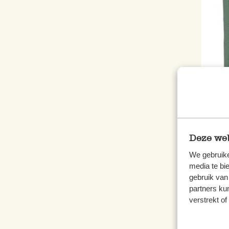
Topf
grau
3,50
Deze web
We gebruike
inkl.
media te bi
gebruik van
partners ku
verstrekt o