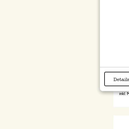
Topf
Wint
Detail
3,50
inkl.