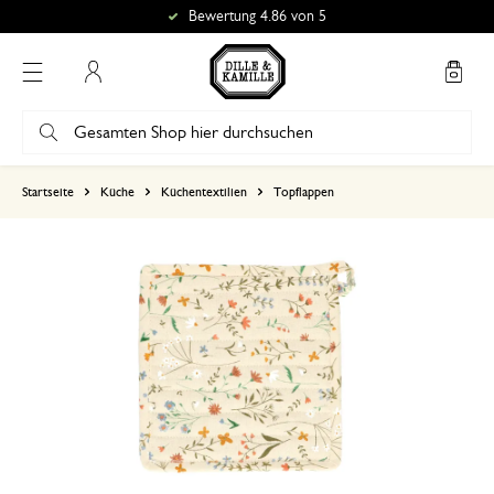
Bewertung 4.86 von 5
Mein Konto
basierend auf 0 bewertungen
Startseite
Küche
Küchentextilien
Topflappen