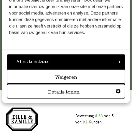
om ons websiteverkeer te analyseren. Ook delen we
informatie over uw gebruik van onze site met onze partners
Falls Sie Fragen haben oder Tipps und Hilfe brauchen, wenden
voor social media, adverteren en analyse. Deze partners
Sie sich bitte an unseren Kundenservice. Oder lesen Sie hier
kunnen deze gegevens combineren met andere informatie
die Antworten auf
häufig gestellte Fragen
.
die u aan ze heeft verstrekt of die ze hebben verzameld op
basis van uw gebruik van hun services.
kundenservice@dille-kamille.at
Online-Kundenservice
Alles toestaan
Weigeren
Details tonen
Bewertung
4.63
von 5
von
92
Kunden