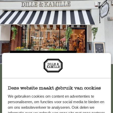
Immer in der Nähe
Alle 62 Geschäfte anzeigen
Deze website maakt gebruik van cookies
Kundenservice/Hilfe
We gebruiken cookies om content en advertenties te
personaliseren, om functies voor social media te bieden en
Falls Sie Fragen haben oder Tipps und Hilfe brauchen, wenden
om ons websiteverkeer te analyseren. Ook delen we
Sie sich bitte an unseren Kundenservice. Oder lesen Sie hier
informatie over uw gebruik van onze site met onze partners