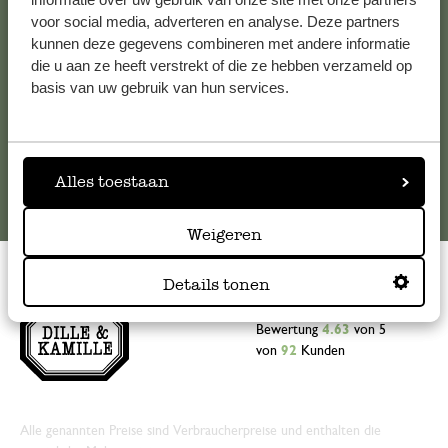
die Antworten auf
häufig gestellte Fragen
.
voor social media, adverteren en analyse. Deze partners
kunnen deze gegevens combineren met andere informatie
die u aan ze heeft verstrekt of die ze hebben verzameld op
kundenservice@dille-kamille.at
basis van uw gebruik van hun services.
Online-Kundenservice
Alles toestaan
Weigeren
Details tonen
Bewertung
4.63
von 5
von
92
Kunden
Alle genannten Preise sind Verbraucherpreise und enthalten die