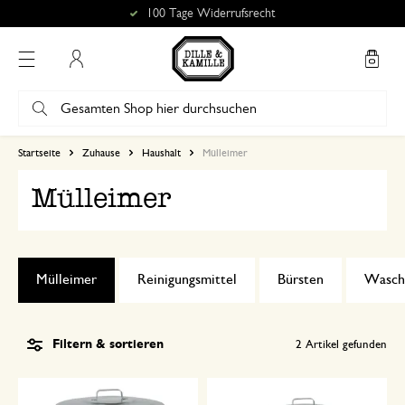
100 Tage Widerrufsrecht
Mein Konto
Startseite
Zuhause
Haushalt
Mülleimer
Mülleimer
Mülleimer
Reinigungsmittel
Bürsten
Wasch
Filtern & sortieren
2
Artikel gefunden