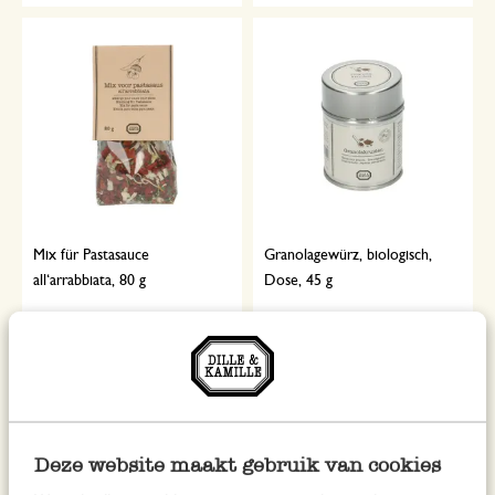
Mix für Pastasauce
Granolagewürz, biologisch,
all‘arrabbiata, 80 g
Dose, 45 g
4,50
4,95
56,25 / kg
110,00 / kg
inkl. MwSt zzgl. Versandkosten
inkl. MwSt zzgl. Versandkosten
Deze website maakt gebruik van cookies