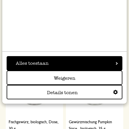
Spekulatiusgewürz, biologisch,
Keksgewürz, biologisch, Dose,
Dose, 35 g
35 g
4,95
4,95
141,43 / kg
141,43 / kg
inkl. MwSt zzgl. Versandkosten
inkl. MwSt zzgl. Versandkosten
Alles toestaan
Weigeren
Details tonen
Fischgewürz, biologisch, Dose,
Gewürzmischung Pumpkin
30 g
Spice , biologisch, 35 g