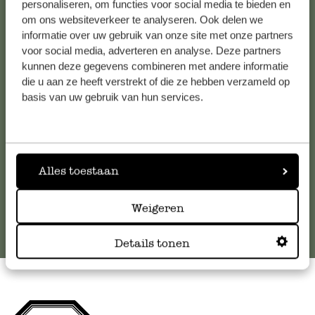
personaliseren, om functies voor social media te bieden en
om ons websiteverkeer te analyseren. Ook delen we
Kundenservice/Hilfe
informatie over uw gebruik van onze site met onze partners
voor social media, adverteren en analyse. Deze partners
kunnen deze gegevens combineren met andere informatie
Falls Sie Fragen haben oder Tipps und Hilfe brauchen, wenden
die u aan ze heeft verstrekt of die ze hebben verzameld op
Sie sich bitte an unseren Kundenservice. Oder lesen Sie hier
basis van uw gebruik van hun services.
die Antworten auf
häufig gestellte Fragen
.
kundenservice@dille-kamille.at
Alles toestaan
Online-Kundenservice
Weigeren
Details tonen