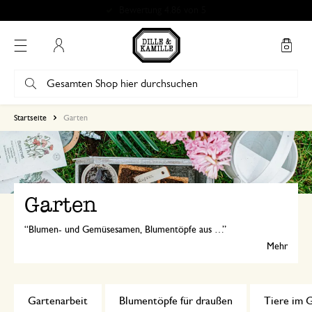
Bewertung 4.86 von 5
Mein Konto
Startseite
Garten
Garten
Blumen- und Gemüsesamen, Blumentöpfe aus Terrakotta, Gartenutensilien, Outdoor-Kissen, Windlichter und Insektenhotels: Mit Dille & Kamille gestalten Sie Ihren Garten oder Balkon grün und gemütlich!
Mehr
Gartenarbeit
Blumentöpfe für draußen
Tiere im 