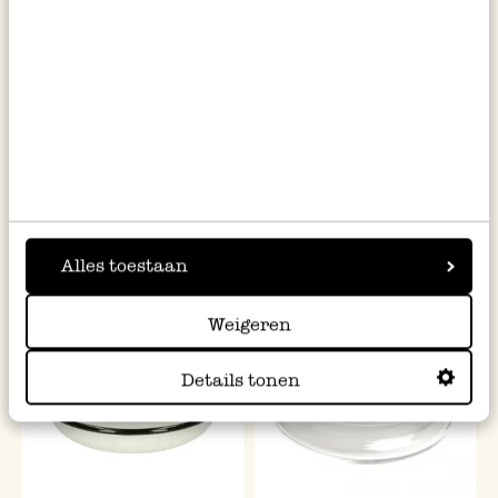
Blumen- und Kräutertrockner
Schale, Emaille, schwarz/weiß,
Ø 13,5 cm
14,95
4,95
inkl. MwSt zzgl. Versandkosten
inkl. MwSt zzgl. Versandkosten
Alles toestaan
Weigeren
Details tonen