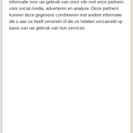
informatie over uw gebruik van onze site met onze partners
voor social media, adverteren en analyse. Deze partners
kunnen deze gegevens combineren met andere informatie
die u aan ze heeft verstrekt of die ze hebben verzameld op
basis van uw gebruik van hun services.
Schälchen, Emaille,
Tablett, Emaille, hellgelb/weiß,
graugrün/weiß, Ø 15 cm
Ø30 cm
4,95
14,95
inkl. MwSt zzgl. Versandkosten
inkl. MwSt zzgl. Versandkosten