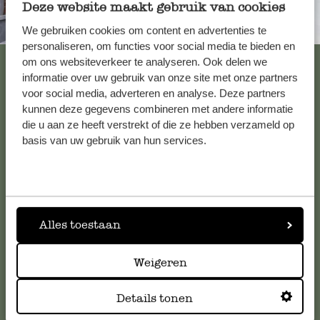
Deze website maakt gebruik van cookies
Immer in der Nähe
We gebruiken cookies om content en advertenties te
personaliseren, om functies voor social media te bieden en
Alle 62 Geschäfte anzeigen
om ons websiteverkeer te analyseren. Ook delen we
informatie over uw gebruik van onze site met onze partners
voor social media, adverteren en analyse. Deze partners
kunnen deze gegevens combineren met andere informatie
Kundenservice/Hilfe
die u aan ze heeft verstrekt of die ze hebben verzameld op
basis van uw gebruik van hun services.
Falls Sie Fragen haben oder Tipps und Hilfe brauchen, wenden
Sie sich bitte an unseren Kundenservice. Oder lesen Sie hier
die Antworten auf
häufig gestellte Fragen
.
Alles toestaan
kundenservice@dille-kamille.at
Weigeren
Online-Kundenservice
Details tonen