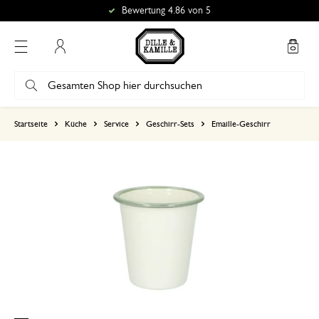
Bewertung 4.86 von 5
Mein Konto
basierend auf 2 bewertungen
Startseite
Küche
Service
Geschirr-Sets
Emaille-Geschirr
5
4
3
2
1
1. September 2023
Nur Bewertung, ohne Kommentar