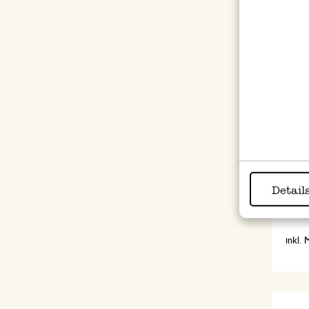
Kürbi
Detail
2,97
inkl.