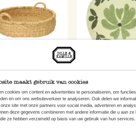
korb, flach
Samtkissen, Bio-Baumwolle
Ø 40 cm, Grün
site maakt gebruik van cookies
5
12,47
n cookies om content en advertenties te personaliseren, om functies
eden en om ons websiteverkeer te analyseren. Ook delen we informat
 MwSt zzgl. Versandkosten
inkl. MwSt zzgl. Versandkoste
 onze site met onze partners voor social media, adverteren en analy
nnen deze gegevens combineren met andere informatie die u aan ze 
f die ze hebben verzameld op basis van uw gebruik van hun services.