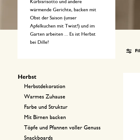
Küchentextilien
Kerzen
Süßwaren
Kürbisrisotto und andere
wärmende Gerichte, backen mit
Tischwäsche
Kerzenhalter
Obst der Saison (unser
Apfelkuchen mit Twist!) und im
Tee-Zubehör
Körbe
Garten arbeiten ... Es ist Herbst
Kaffee-Zubehör
Schreiben & Hobby
bei Dille!
Fi
Besteck
Taschen
Herbst
International kochen
Herbstdekoration
Warmes Zuhause
Farbe und Struktur​
Mit Birnen backen
Töpfe und Pfannen voller Genuss
Snackboards