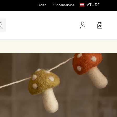
AT - DE
Läden
Kundenservice
Mein Konto
teln
htungen
e