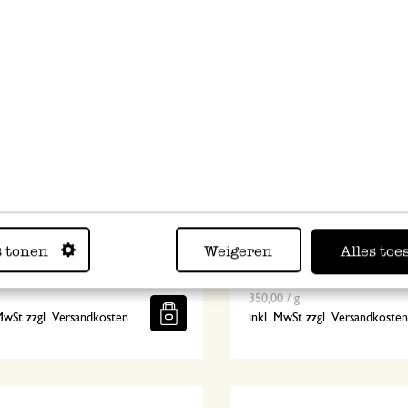
s, Filz, orange, ca. 8 cm
Duftsäckchen, Baumwolle
s tonen
Weigeren
Alles toe
3,50
350,00 / g
 MwSt zzgl. Versandkosten
inkl. MwSt zzgl. Versandkoste