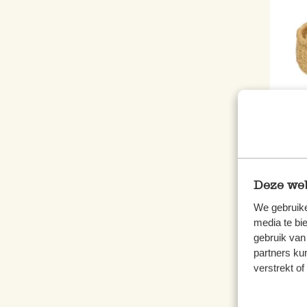
Bolga
Deze web
19,9
We gebruike
media te bi
inkl.
gebruik van
partners ku
verstrekt o
%