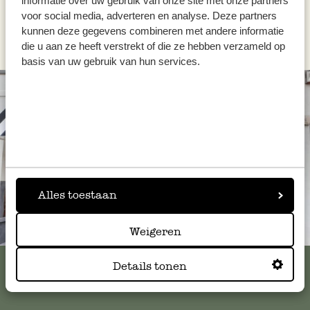
informatie over uw gebruik van onze site met onze partners
voor social media, adverteren en analyse. Deze partners
kunnen deze gegevens combineren met andere informatie
die u aan ze heeft verstrekt of die ze hebben verzameld op
basis van uw gebruik van hun services.
Alles toestaan
Immer in der Nähe
Weigeren
Alle 62 Geschäfte anzeigen
Details tonen