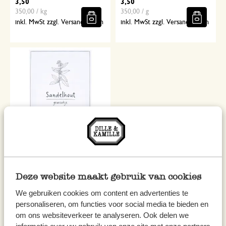
3,50
3,50
350,00 / kg
350,00 / g
inkl. MwSt zzgl. Versandkosten
inkl. MwSt zzgl. Versandkosten
Duftsäckchen, Sandelholz
3,50
Deze website maakt gebruik van cookies
350,00 / kg
We gebruiken cookies om content en advertenties te
inkl. MwSt zzgl. Versandkosten
personaliseren, om functies voor social media te bieden en
om ons websiteverkeer te analyseren. Ook delen we