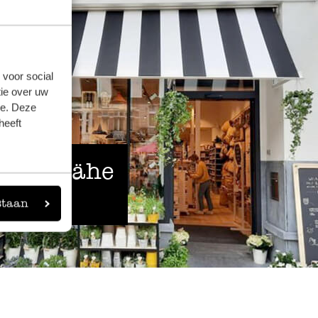
 voor social
ie over uw
se. Deze
heeft
 der Nähe
staan
eigen