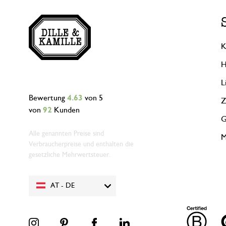
K
H
L
Bewertung
4.63
von 5
Z
von
92
Kunden
G
Alle genannten Preise sind
M
Verbraucherpreise und enthalten die
gesetzliche Mehrwertsteuer.
AT - DE