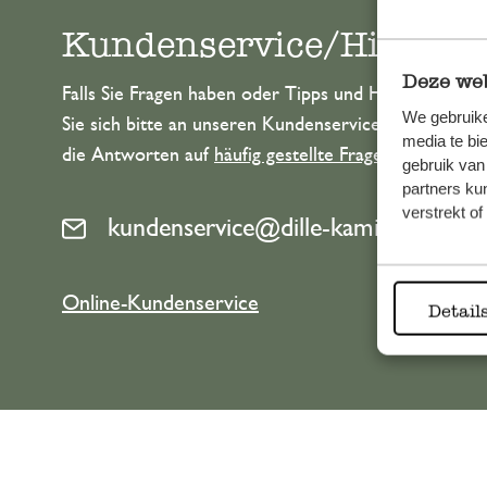
Kundenservice/Hilfe
Deze web
Falls Sie Fragen haben oder Tipps und Hilfe brauche
We gebruike
Sie sich bitte an unseren Kundenservice. Oder lesen 
media te bi
die Antworten auf
häufig gestellte Fragen
.
gebruik van
partners ku
verstrekt o
kundenservice@dille-kamille.at
Online-Kundenservice
Detail