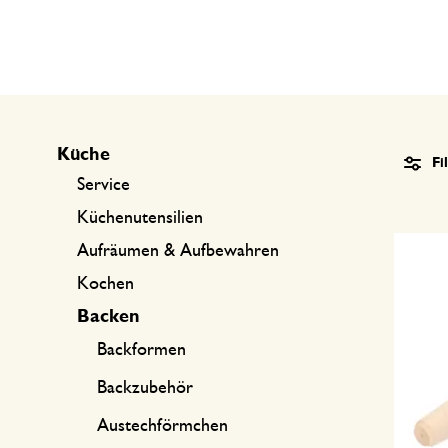
Küchentextilien
Kerzen
Süßwaren
Tischwäsche
Kerzenhalter
Tee-Zubehör
Körbe
Kaffee-Zubehör
Schreiben & Hobby
Küche
Fi
Besteck
Taschen
Service
International kochen
Küchenutensilien
Aufräumen & Aufbewahren
Kochen
Backen
Backformen
Backzubehör
Austechförmchen