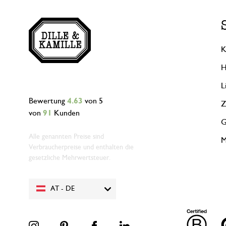
K
H
L
Bewertung
4.63
von 5
Z
von
91
Kunden
G
Alle genannten Preise sind
M
Verbraucherpreise und enthalten die
gesetzliche Mehrwertsteuer.
AT - DE