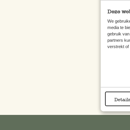
Deze web
We gebruike
media te bi
Teigr
gebruik van
partners ku
verstrekt o
4,95
inkl.
Detail