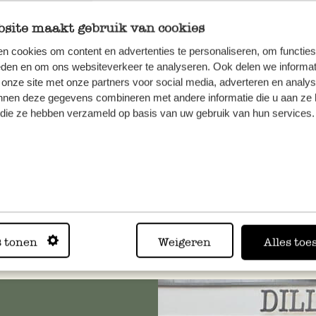
site maakt gebruik van cookies
n cookies om content en advertenties te personaliseren, om functies
eden en om ons websiteverkeer te analyseren. Ook delen we informat
olle aus Buche, 23 cm
Kleiner Teigroller aus Buc
 onze site met onze partners voor social media, adverteren en analy
konisch
nnen deze gegevens combineren met andere informatie die u aan ze 
f die ze hebben verzameld op basis van uw gebruik van hun services.
4,95
 MwSt zzgl. Versandkosten
inkl. MwSt zzgl. Versandkoste
s tonen
Weigeren
Alles toe