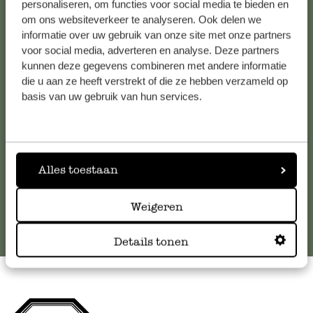
personaliseren, om functies voor social media te bieden en
om ons websiteverkeer te analyseren. Ook delen we
Kundenservice/Hilfe
informatie over uw gebruik van onze site met onze partners
voor social media, adverteren en analyse. Deze partners
kunnen deze gegevens combineren met andere informatie
Falls Sie Fragen haben oder Tipps und Hilfe brauchen, wenden
die u aan ze heeft verstrekt of die ze hebben verzameld op
Sie sich bitte an unseren Kundenservice. Oder lesen Sie hier
basis van uw gebruik van hun services.
die Antworten auf
häufig gestellte Fragen
.
kundenservice@dille-kamille.at
Alles toestaan
Online-Kundenservice
Weigeren
Details tonen