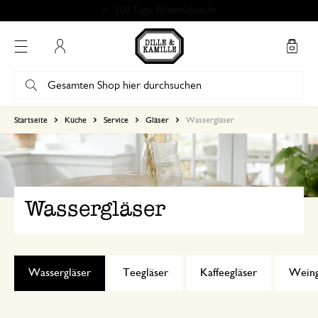
Bewertung 4.86 von 5
Mein Konto
Startseite
Küche
Service
Gläser
Wassergläser
Wassergläser
Wassergläser
Teegläser
Kaffeegläser
Weing