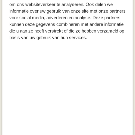
om ons websiteverkeer te analyseren. Ook delen we
informatie over uw gebruik van onze site met onze partners
voor social media, adverteren en analyse. Deze partners
Saftglas aus grünem recyceltem
Glas, konisch, recyceltes Glas,
kunnen deze gegevens combineren met andere informatie
Glas
handgeblasen, 180 ml
die u aan ze heeft verstrekt of die ze hebben verzameld op
basis van uw gebruik van hun services.
3,50
3,50
inkl. MwSt zzgl. Versandkosten
inkl. MwSt zzgl. Versandkosten
Saftglas, grünes Recyclingglas,
Glas, konisch, recyceltes Glas,