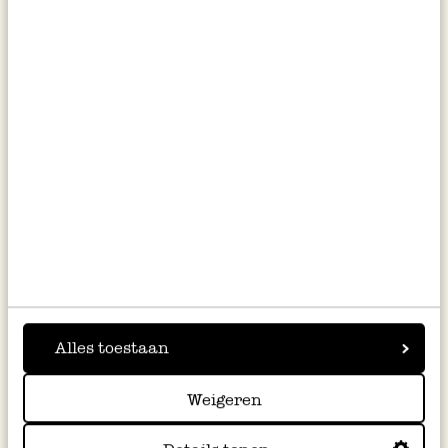
Teller 'Cameo', Porzellan, Ø
Wandtellerhalter, 16 bis 22 cm
23 cm
4,50
3,95
inkl. MwSt zzgl. Versandkosten
inkl. MwSt zzgl. Versandkosten
Alles toestaan
Weigeren
Frühstücksteller, Steingut,
Frühstücksteller , Steingut,