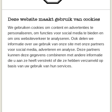
Deze website maakt gebruik van cookies
We gebruiken cookies om content en advertenties te
personaliseren, om functies voor social media te bieden en
om ons websiteverkeer te analyseren. Ook delen we
Teller tief "Cameo", Porzellan,
Tiefer Teller, Steingut, Kleine
informatie over uw gebruik van onze site met onze partners
Ø 23 cm
Zweige, Ø22,5 cm
voor social media, adverteren en analyse. Deze partners
4,95
13,95
kunnen deze gegevens combineren met andere informatie
die u aan ze heeft verstrekt of die ze hebben verzameld op
inkl. MwSt zzgl. Versandkosten
inkl. MwSt zzgl. Versandkosten
basis van uw gebruik van hun services.