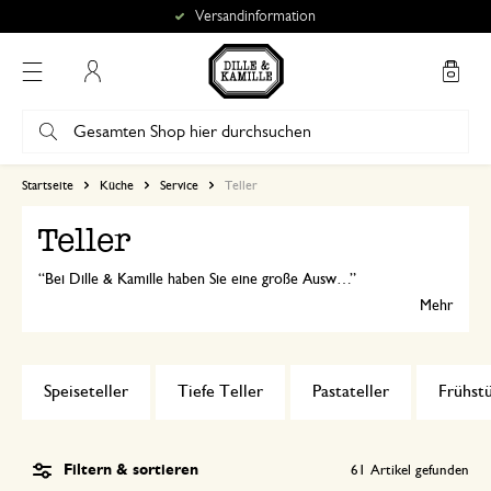
Versandinformation
Mein Konto
Startseite
Küche
Service
Teller
Teller
Bei Dille & Kamille haben Sie eine große Auswahl an Tellern: von Emaille bis Porzellan und von Holz bis Steingut. Der richtige Teller für jeden Geschmack!
Mehr
Speiseteller
Tiefe Teller
Pastateller
Frühstü
Filtern & sortieren
61
Artikel gefunden