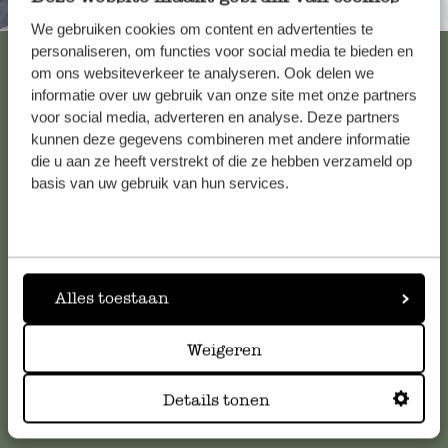
Immer in der Nähe
We gebruiken cookies om content en advertenties te
personaliseren, om functies voor social media te bieden en
Alle 62 Geschäfte anzeigen
om ons websiteverkeer te analyseren. Ook delen we
informatie over uw gebruik van onze site met onze partners
voor social media, adverteren en analyse. Deze partners
Kundenservice/Hilfe
kunnen deze gegevens combineren met andere informatie
die u aan ze heeft verstrekt of die ze hebben verzameld op
basis van uw gebruik van hun services.
Falls Sie Fragen haben oder Tipps und Hilfe brauchen, wenden
Sie sich bitte an unseren Kundenservice. Oder lesen Sie hier
die Antworten auf
häufig gestellte Fragen
.
Alles toestaan
kundenservice@dille-kamille.at
Weigeren
Online-Kundenservice
Details tonen