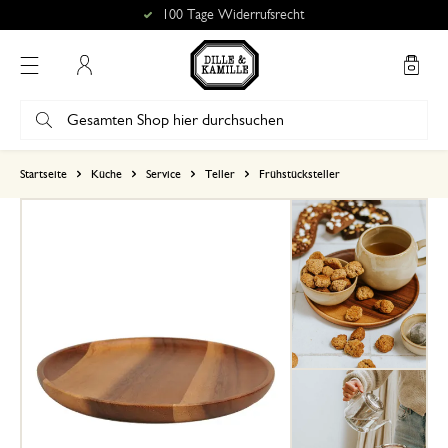
100 Tage Widerrufsrecht
Mein Konto
basierend auf 0 bewertungen
Startseite
Küche
Service
Teller
Frühstücksteller