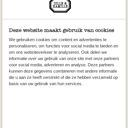
69,50 / l
265,56 / kg
inkl. MwSt zzgl. Versandkosten
inkl. MwSt zzgl. Versandkosten
Deze website maakt gebruik van cookies
We gebruiken cookies om content en advertenties te
personaliseren, om functies voor social media te bieden en
om ons websiteverkeer te analyseren. Ook delen we
informatie over uw gebruik van onze site met onze partners
voor social media, adverteren en analyse. Deze partners
kunnen deze gegevens combineren met andere informatie
die u aan ze heeft verstrekt of die ze hebben verzameld op
basis van uw gebruik van hun services.
Kräuterbalsam, Calendula, 45
Gramm
11,95
265,56 / kg
inkl. MwSt zzgl. Versandkosten