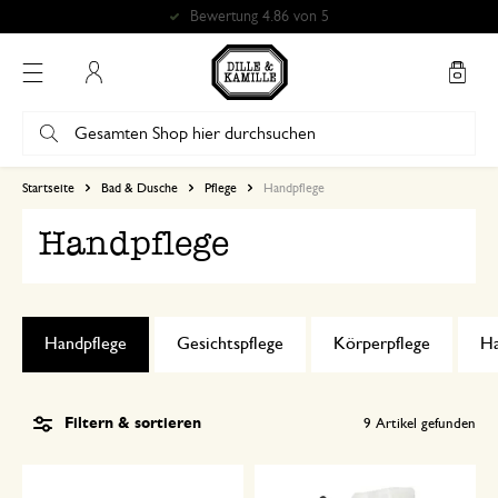
Bewertung 4.86 von 5
Mein Konto
Startseite
Bad & Dusche
Pflege
Handpflege
Handpflege
Handpflege
Gesichtspflege
Körperpflege
Ha
Filtern & sortieren
9
Artikel gefunden